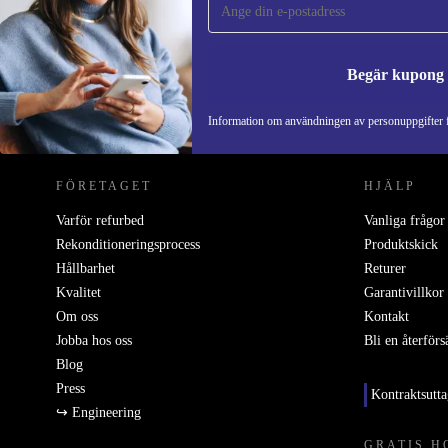
Missa aldrig ett erbjudande igen.
Begär kupong
REFURBED SVERIGE - RETHINK NEW.
Information om användningen av personuppgifter f
FÖRETAGET
HJÄLP
Varför refurbed
Vanliga frågor
Rekonditioneringsprocess
Produktskick
Hållbarhet
Returer
Kvalitet
Garantivillkor
Om oss
Kontakt
Jobba hos oss
Bli en återförs
Blog
Press
Kontraktsutt
↪ Engineering
GRATIS H