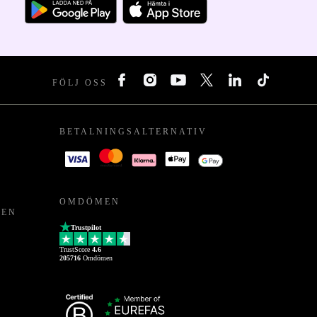
FÖLJ OSS
BETALNINGSALTERNATIV
OMDÖMEN
PEN
Trustpilot
TrustScore
4.6
205716
Omdömen