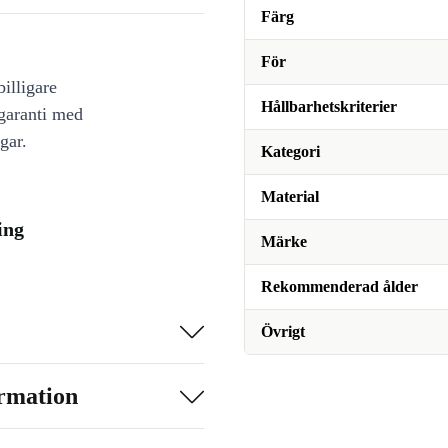
Färg
För
illigare
Hållbarhetskriterier
 garanti med
gar.
Kategori
Material
ing
Märke
Rekommenderad ålder
Övrigt
ormation