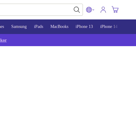
nes
Samsung
iPads
MacBooks
iPhone 13
iPhone 14
iPhon
lkor