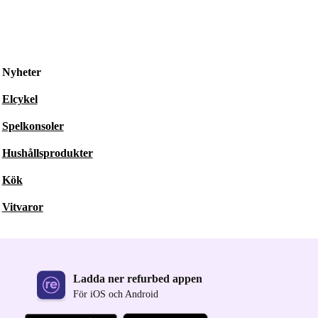
Nyheter
Elcykel
Spelkonsoler
Hushållsprodukter
Kök
Vitvaror
Ladda ner refurbed appen
För iOS och Android