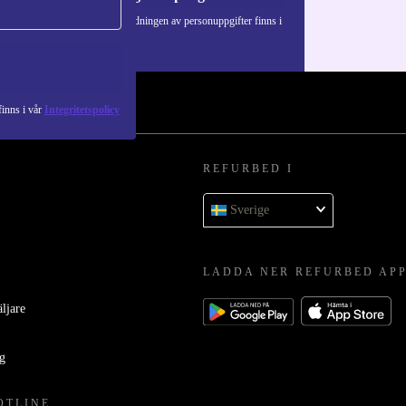
Information om användningen av personuppgifter finns i
vår
Integritetspolicy
.
inns i vår
Integritetspolicy
REFURBED I
Sverige
LADDA NER REFURBED AP
äljare
ag
OTLINE