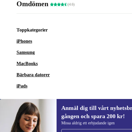
Omdömen
(4.6)
Toppkategorier
iPhones
Samsung
MacBooks
Bärbara datorer
iPads
Anmäl dig till vårt nyhetsbr
gången och spara 200 kr!
Anmäl dig till vårt nyhetsbrev för först
Missa aldrig ett erbjudande igen
gången och spara 200 kr!