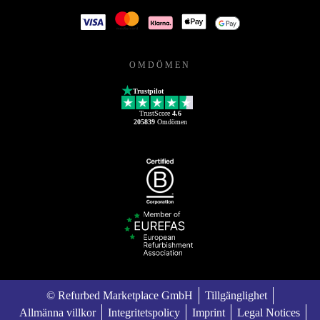
OMDÖMEN
Trustpilot
TrustScore
4.6
205839
Omdömen
© Refurbed Marketplace GmbH
Tillgänglighet
Allmänna villkor
Integritetspolicy
Imprint
Legal Notices