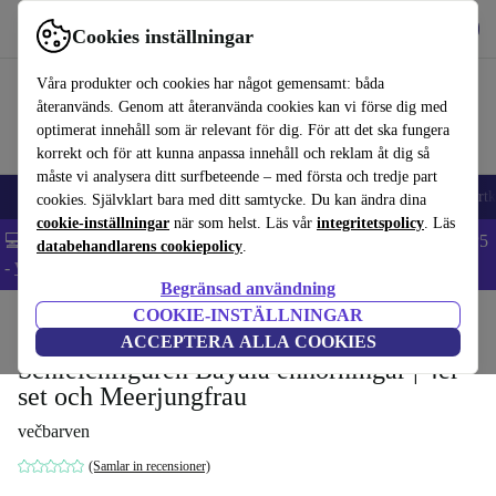
Hämta appen
Ladda ned
Cookies inställningar
Använd refurbed snabbt och enkelt
Våra produkter och cookies har något gemensamt: båda
återanvänds. Genom att återanvända cookies kan vi förse dig med
optimerat innehåll som är relevant för dig. För att det ska fungera
korrekt och för att kunna anpassa innehåll och reklam åt dig så
måste vi analysera ditt surfbeteende – med första och tredje part
🎒 Back to school
Mobiltelefoner
Bärbara datorer
Surfplattor
Smartk
cookies. Självklart bara med ditt samtycke. Du kan ändra dina
cookie-inställningar
när som helst. Läs vår
integritetspolicy
. Läs
💻 Extra 5% rabatt på alla MacBooks och laptops - Code: LAPTOP5
databehandlarens cookiepolicy
.
-
Villkor
Begränsad användning
COOKIE-INSTÄLLNINGAR
Hem
Barn & ungar
Leksaker
ACCEPTERA ALLA COOKIES
Schleichfiguren Bayala enhörningar | 4er
set och Meerjungfrau
večbarven
(Samlar in recensioner)