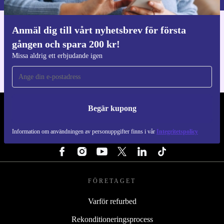
Anmäl dig till vårt nyhetsbrev för första
Ladda ner refurbed appen
gången och spara 200 kr!
För iOS och Android
Missa aldrig ett erbjudande igen
Begär kupong
REFURBED SVERIGE - RETHINK NEW.
Information om användningen av personuppgifter finns i vår
Integritetspolicy
FÖLJ OSS
FÖRETAGET
Varför refurbed
Rekonditioneringsprocess