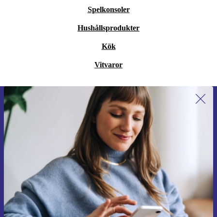
Spelkonsoler
Hushållsprodukter
Kök
Vitvaror
Anmäl dig till vårt nyhetsbrev för
första gången och spara 200 kr!
Missa aldrig ett erbjudande igen.
Begär kupong
Information om användningen av personuppgifter finns i vår
Integritetspolicy
.