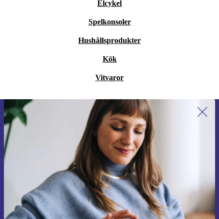
Elcykel
Spelkonsoler
Hushållsprodukter
Kök
Vitvaror
Anmäl dig till vårt nyhetsbrev för
första gången och spara 200 kr!
Missa aldrig ett erbjudande igen.
Begär kupong
Information om användningen av personuppgifter finns i vår