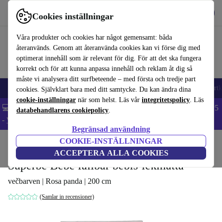
Hämta appen
Ladda ned
Cookies inställningar
Använd refurbed snabbt och enkelt
Våra produkter och cookies har något gemensamt: båda
återanvänds. Genom att återanvända cookies kan vi förse dig med
optimerat innehåll som är relevant för dig. För att det ska fungera
korrekt och för att kunna anpassa innehåll och reklam åt dig så
måste vi analysera ditt surfbeteende – med första och tredje part
🎒 Back to school
Mobiltelefoner
Bärbara datorer
Surfplattor
Smartk
cookies. Självklart bara med ditt samtycke. Du kan ändra dina
cookie-inställningar
när som helst. Läs vår
integritetspolicy
. Läs
💻 Extra 5% rabatt på alla MacBooks och laptops - Code: LAPTOP5
databehandlarens cookiepolicy
.
-
Villkor
Begränsad användning
COOKIE-INSTÄLLNINGAR
Hem
Barn & ungar
Leksaker
Babyleksaker
ACCEPTERA ALLA COOKIES
Superbe Bebe fällbar bebis-lekmatta
večbarven | Rosa panda | 200 cm
(Samlar in recensioner)