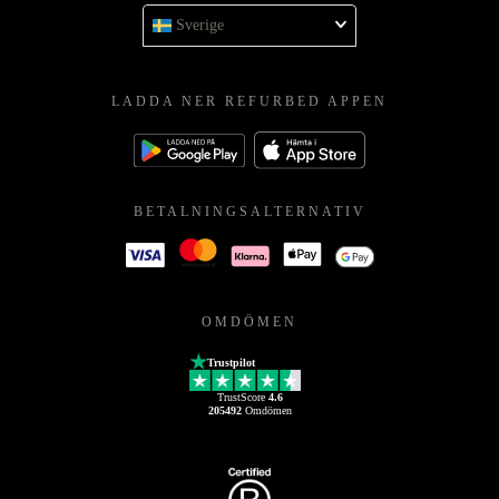
Sverige
LADDA NER REFURBED APPEN
BETALNINGSALTERNATIV
OMDÖMEN
Trustpilot
TrustScore
4.6
205492
Omdömen