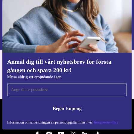
Begär kupong
Information om användningen av personuppgifter finns i vår
Integritetspolicy
.
Anmäl dig till vårt nyhetsbrev för första
Ladda ner refurbed appen
gången och spara 200 kr!
För iOS och Android
Missa aldrig ett erbjudande igen
Begär kupong
REFURBED SVERIGE - RETHINK NEW.
Information om användningen av personuppgifter finns i vår
Integritetspolicy
FÖLJ OSS