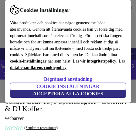
Hämta appen
Ladda ned
Cookies inställningar
Använd refurbed snabbt och enkelt
Våra produkter och cookies har något gemensamt: båda
återanvänds. Genom att återanvända cookies kan vi förse dig med
optimerat innehåll som är relevant för dig. För att det ska fungera
korrekt och för att kunna anpassa innehåll och reklam åt dig så
måste vi analysera ditt surfbeteende – med första och tredje part
🎒 Back to school
Mobiltelefoner
Bärbara datorer
Surfplattor
Smartk
cookies. Självklart bara med ditt samtycke. Du kan ändra dina
cookie-inställningar
när som helst. Läs vår
integritetspolicy
. Läs
💻 Extra 5% rabatt på alla MacBooks och laptops - Code: LAPTOP5
databehandlarens cookiepolicy
.
-
Villkor
Begränsad användning
COOKIE-INSTÄLLNINGAR
Hem
Barn & ungar
Leksaker
ACCEPTERA ALLA COOKIES
Tender Leaf Toys Spielzeugset - Detektiv
& DJ Koffer
večbarven
(Samlar in recensioner)