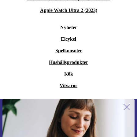
Apple Watch Ultra 2 (2023)
Nyheter
Elcykel
Spelkonsoler
Hushållsprodukter
Kök
Vitvaror
Anmäl dig till vårt nyhetsbrev för
första gången och spara 200 kr!
Missa aldrig ett erbjudande igen.