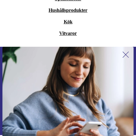
Hushållsprodukter
Kök
Vitvaror
Anmäl dig till vårt nyhetsbrev för
första gången och spara 200 kr!
Missa aldrig ett erbjudande igen.
Begär kupong
Information om användningen av personuppgifter finns i vår
Integritetspolicy
.