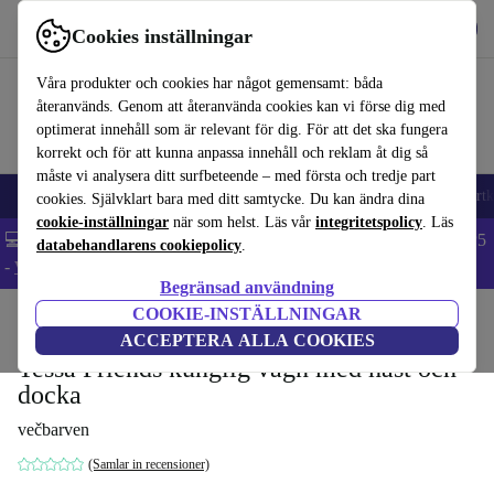
Hämta appen
Ladda ned
Cookies inställningar
Använd refurbed snabbt och enkelt
Våra produkter och cookies har något gemensamt: båda
återanvänds. Genom att återanvända cookies kan vi förse dig med
optimerat innehåll som är relevant för dig. För att det ska fungera
korrekt och för att kunna anpassa innehåll och reklam åt dig så
måste vi analysera ditt surfbeteende – med första och tredje part
🎒 Back to school
Mobiltelefoner
Bärbara datorer
Surfplattor
Smartk
cookies. Självklart bara med ditt samtycke. Du kan ändra dina
cookie-inställningar
när som helst. Läs vår
integritetspolicy
. Läs
💻 Extra 5% rabatt på alla MacBooks och laptops - Code: LAPTOP5
databehandlarens cookiepolicy
.
-
Villkor
Begränsad användning
COOKIE-INSTÄLLNINGAR
Hem
Barn & ungar
Leksaker
ACCEPTERA ALLA COOKIES
Tessa Friends kunglig vagn med häst och
docka
večbarven
(Samlar in recensioner)