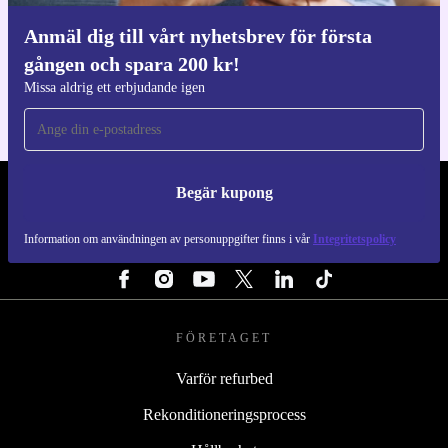
Anmäl dig till vårt nyhetsbrev för första
Ladda ner refurbed appen
gången och spara 200 kr!
För iOS och Android
Missa aldrig ett erbjudande igen
Begär kupong
REFURBED SVERIGE - RETHINK NEW.
Information om användningen av personuppgifter finns i vår
Integritetspolicy
FÖLJ OSS
FÖRETAGET
Varför refurbed
Rekonditioneringsprocess