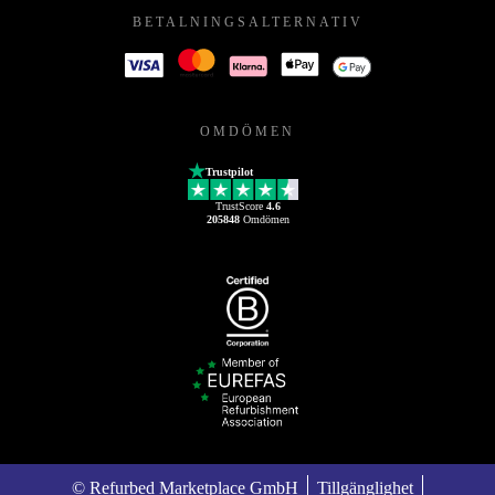
BETALNINGSALTERNATIV
OMDÖMEN
Trustpilot
TrustScore
4.6
205848
Omdömen
© Refurbed Marketplace GmbH
Tillgänglighet