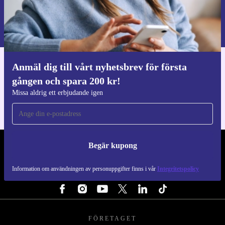
Begär kupong
Information om användningen av personuppgifter finns i vår
Integritetspolicy
.
Anmäl dig till vårt nyhetsbrev för första
Ladda ner refurbed appen
gången och spara 200 kr!
För iOS och Android
Missa aldrig ett erbjudande igen
Begär kupong
REFURBED SVERIGE - RETHINK NEW.
Information om användningen av personuppgifter finns i vår
Integritetspolicy
FÖLJ OSS
FÖRETAGET