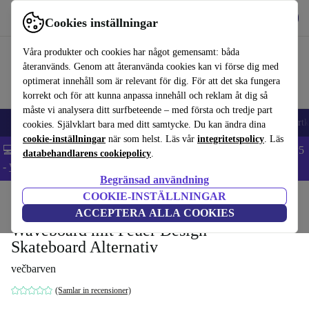
Hämta appen
Ladda ned
Cookies inställningar
Använd refurbed snabbt och enkelt
Våra produkter och cookies har något gemensamt: båda
återanvänds. Genom att återanvända cookies kan vi förse dig med
optimerat innehåll som är relevant för dig. För att det ska fungera
korrekt och för att kunna anpassa innehåll och reklam åt dig så
måste vi analysera ditt surfbeteende – med första och tredje part
🎒 Back to school
Mobiltelefoner
Bärbara datorer
Surfplattor
Smartk
cookies. Självklart bara med ditt samtycke. Du kan ändra dina
cookie-inställningar
när som helst. Läs vår
integritetspolicy
. Läs
💻 Extra 5% rabatt på alla MacBooks och laptops - Code: LAPTOP5
databehandlarens cookiepolicy
.
-
Villkor
Begränsad användning
COOKIE-INSTÄLLNINGAR
Hem
Barn & ungar
Leksaker
ACCEPTERA ALLA COOKIES
Waveboard mit Feuer Design –
Skateboard Alternativ
večbarven
(Samlar in recensioner)