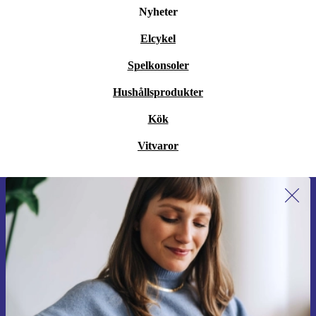
Nyheter
Elcykel
Spelkonsoler
Hushållsprodukter
Kök
Vitvaror
Anmäl dig till vårt nyhetsbrev för
första gången och spara 200 kr!
Missa aldrig ett erbjudande igen.