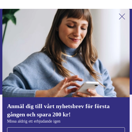
Anmäl dig till vårt nyhetsbrev för
första gången och spara 200 kr!
Missa aldrig ett erbjudande igen.
Begär kupong
Information om användningen av personuppgifter finns i vår
Integritetspolicy
.
Anmäl dig till vårt nyhetsbrev för första
Ladda ner refurbed appen
gången och spara 200 kr!
För iOS och Android
Missa aldrig ett erbjudande igen