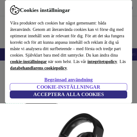
Hämta appen
Ladda ned
Cookies inställningar
Använd refurbed snabbt och enkelt
Våra produkter och cookies har något gemensamt: båda
återanvänds. Genom att återanvända cookies kan vi förse dig med
optimerat innehåll som är relevant för dig. För att det ska fungera
korrekt och för att kunna anpassa innehåll och reklam åt dig så
måste vi analysera ditt surfbeteende – med första och tredje part
🎒 Back to school
Mobiltelefoner
Bärbara datorer
Surfplattor
Smartk
cookies. Självklart bara med ditt samtycke. Du kan ändra dina
cookie-inställningar
när som helst. Läs vår
integritetspolicy
. Läs
Hem
databehandlarens cookiepolicy
Produkter
Ljud
Hörlurar
.
Begränsad användning
Acer Predator Galea 311
COOKIE-INSTÄLLNINGAR
Svart
ACCEPTERA ALLA COOKIES
(Samlar in recensioner)