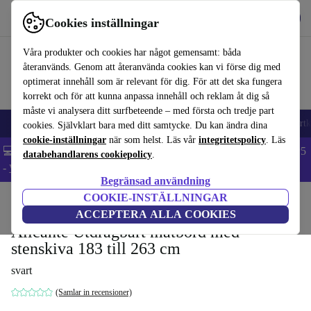
Hämta appen
Ladda ned
Cookies inställningar
Använd refurbed snabbt och enkelt
Våra produkter och cookies har något gemensamt: båda
återanvänds. Genom att återanvända cookies kan vi förse dig med
optimerat innehåll som är relevant för dig. För att det ska fungera
korrekt och för att kunna anpassa innehåll och reklam åt dig så
måste vi analysera ditt surfbeteende – med första och tredje part
🎒 Back to school
Mobiltelefoner
Bärbara datorer
Surfplattor
Smartk
cookies. Självklart bara med ditt samtycke. Du kan ändra dina
cookie-inställningar
när som helst. Läs vår
integritetspolicy
. Läs
💻 Extra 5% rabatt på alla MacBooks och laptops - Code: LAPTOP5
databehandlarens cookiepolicy
.
-
Villkor
Begränsad användning
COOKIE-INSTÄLLNINGAR
Hem
Produkter
Hushåll
Möbler
ACCEPTERA ALLA COOKIES
Alicante Utdragbart matbord med
stenskiva 183 till 263 cm
svart
(Samlar in recensioner)