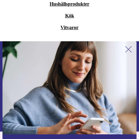
Hushållsprodukter
Kök
Vitvaror
Anmäl dig till vårt nyhetsbrev för
första gången och spara 200 kr!
Missa aldrig ett erbjudande igen.
Begär kupong
Information om användningen av personuppgifter finns i vår
Integritetspolicy
.