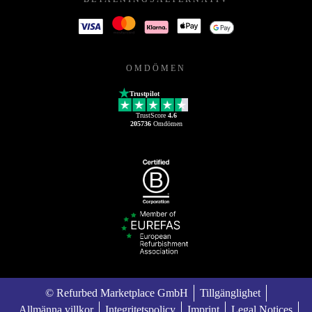
OMDÖMEN
Trustpilot
TrustScore
4.6
205736
Omdömen
© Refurbed Marketplace GmbH
Tillgänglighet
Allmänna villkor
Integritetspolicy
Imprint
Legal Notices