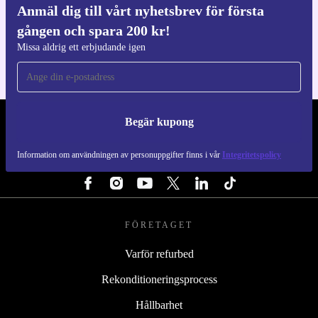
Anmäl dig till vårt nyhetsbrev för första
Ladda ner refurbed appen
gången och spara 200 kr!
För iOS och Android
Missa aldrig ett erbjudande igen
Begär kupong
REFURBED SVERIGE - RETHINK NEW.
Information om användningen av personuppgifter finns i vår
Integritetspolicy
FÖLJ OSS
FÖRETAGET
Varför refurbed
Rekonditioneringsprocess
Hållbarhet