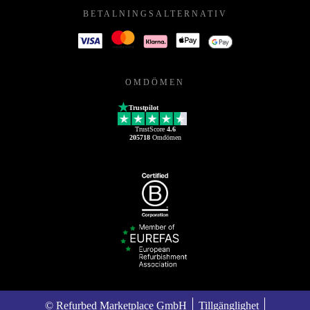
BETALNINGSALTERNATIV
OMDÖMEN
Trustpilot
TrustScore
4.6
205718
Omdömen
© Refurbed Marketplace GmbH
Tillgänglighet