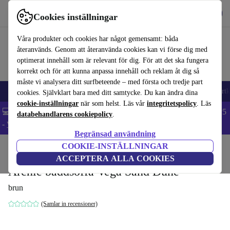
Hämta appen
Ladda ned
Cookies inställningar
Använd refurbed snabbt och enkelt
Våra produkter och cookies har något gemensamt: båda
återanvänds. Genom att återanvända cookies kan vi förse dig med
optimerat innehåll som är relevant för dig. För att det ska fungera
korrekt och för att kunna anpassa innehåll och reklam åt dig så
måste vi analysera ditt surfbeteende – med första och tredje part
🎒 Back to school
Mobiltelefoner
Bärbara datorer
Surfplattor
Smartk
cookies. Självklart bara med ditt samtycke. Du kan ändra dina
cookie-inställningar
när som helst. Läs vår
integritetspolicy
. Läs
💻 Extra 5% rabatt på alla MacBooks och laptops - Code: LAPTOP5
databehandlarens cookiepolicy
.
-
Villkor
Begränsad användning
COOKIE-INSTÄLLNINGAR
Hem
Produkter
Hushåll
Möbler
ACCEPTERA ALLA COOKIES
Archie bäddsoffa Vega Sand Dune
brun
(Samlar in recensioner)