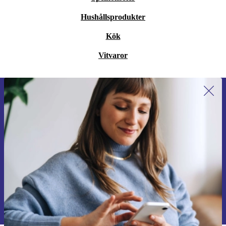
Hushållsprodukter
Kök
Vitvaror
Anmäl dig till vårt nyhetsbrev för
första gången och spara 200 kr!
Missa aldrig ett erbjudande igen.
Begär kupong
Information om användningen av personuppgifter finns i vår
Integritetspolicy
.