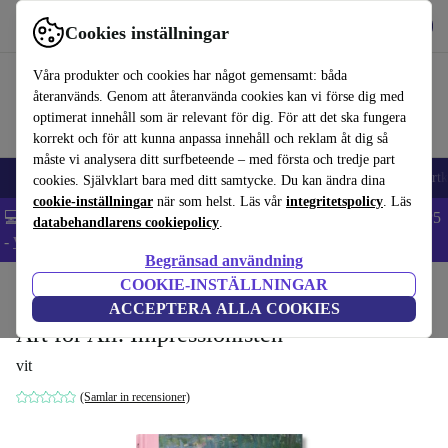
Hämta appen
Ladda ned
Cookies inställningar
Använd refurbed snabbt och enkelt
Våra produkter och cookies har något gemensamt: båda
återanvänds. Genom att återanvända cookies kan vi förse dig med
optimerat innehåll som är relevant för dig. För att det ska fungera
korrekt och för att kunna anpassa innehåll och reklam åt dig så
måste vi analysera ditt surfbeteende – med första och tredje part
🎒 Back to school
Mobiltelefoner
Bärbara datorer
Surfplattor
Smartk
cookies. Självklart bara med ditt samtycke. Du kan ändra dina
cookie-inställningar
när som helst. Läs vår
integritetspolicy
. Läs
💻 Extra 5% rabatt på alla MacBooks och laptops - Code: LAPTOP5
databehandlarens cookiepolicy
.
-
Villkor
Begränsad användning
COOKIE-INSTÄLLNINGAR
Hem
Produkter
Hushåll
Möbler
ACCEPTERA ALLA COOKIES
Art for All. Impressionisten
vit
(Samlar in recensioner)