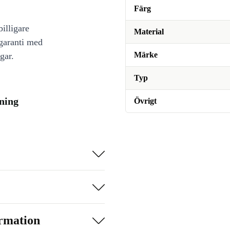
Färg
illigare
Material
 garanti med
Märke
gar.
Typ
ning
Övrigt
ormation