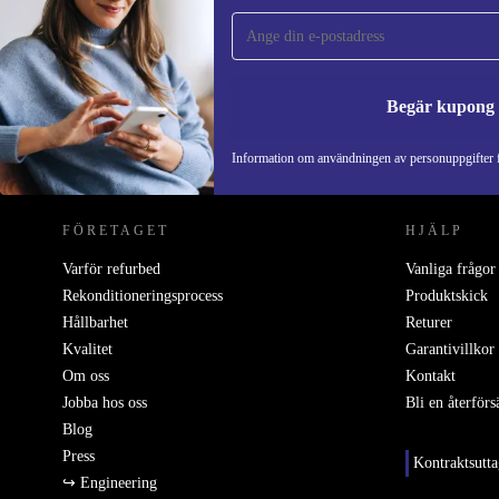
gången och spara 200 kr!
Missa aldrig ett erbjudande igen.
Begär kupong
REFURBED SVERIGE - RETHINK NEW.
Information om användningen av personuppgifter f
FÖRETAGET
HJÄLP
Varför refurbed
Vanliga frågor
Rekonditioneringsprocess
Produktskick
Hållbarhet
Returer
Kvalitet
Garantivillkor
Om oss
Kontakt
Jobba hos oss
Bli en återförs
Blog
Press
Kontraktsutt
↪ Engineering