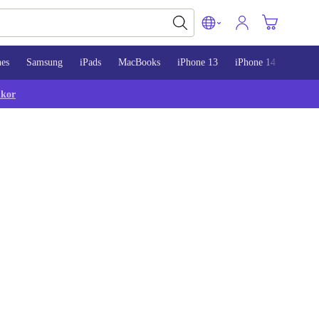
nes
Samsung
iPads
MacBooks
iPhone 13
iPhone 14
iPhon
lkor