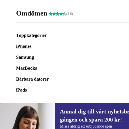
Omdömen
(4.6)
Toppkategorier
iPhones
Samsung
MacBooks
Bärbara datorer
iPads
Anmäl dig till vårt nyhetsbr
gången och spara 200 kr!
Anmäl dig till vårt nyhetsbrev för först
Missa aldrig ett erbjudande igen