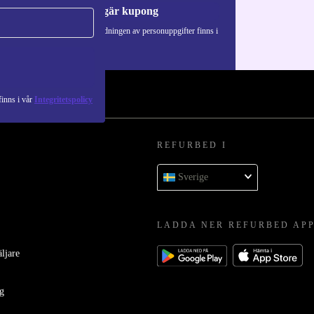
Begär kupong
Information om användningen av personuppgifter finns i
vår
Integritetspolicy
.
inns i vår
Integritetspolicy
REFURBED I
Sverige
LADDA NER REFURBED AP
äljare
ag