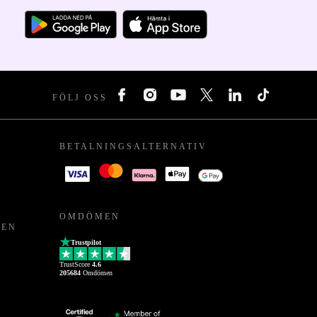
FÖLJ OSS
BETALNINGSALTERNATIV
OMDÖMEN
PEN
Trustpilot
TrustScore
4.6
205684
Omdömen