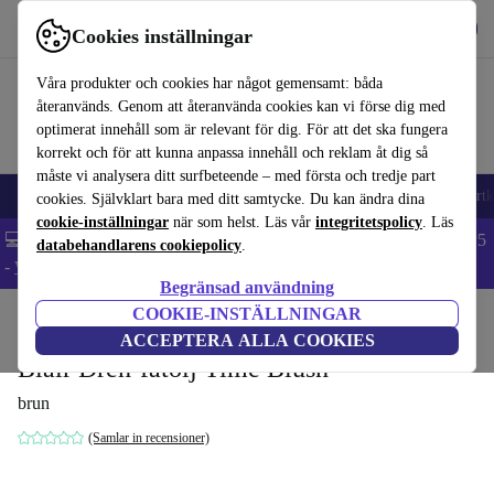
Hämta appen
Ladda ned
Cookies inställningar
Använd refurbed snabbt och enkelt
Våra produkter och cookies har något gemensamt: båda
återanvänds. Genom att återanvända cookies kan vi förse dig med
optimerat innehåll som är relevant för dig. För att det ska fungera
korrekt och för att kunna anpassa innehåll och reklam åt dig så
måste vi analysera ditt surfbeteende – med första och tredje part
🎒 Back to school
Mobiltelefoner
Bärbara datorer
Surfplattor
Smartk
cookies. Självklart bara med ditt samtycke. Du kan ändra dina
cookie-inställningar
när som helst. Läs vår
integritetspolicy
. Läs
💻 Extra 5% rabatt på alla MacBooks och laptops - Code: LAPTOP5
databehandlarens cookiepolicy
.
-
Villkor
Begränsad användning
COOKIE-INSTÄLLNINGAR
Hem
Produkter
Hushåll
Möbler
ACCEPTERA ALLA COOKIES
Blair Dreh-fåtölj Time Blush
brun
(Samlar in recensioner)