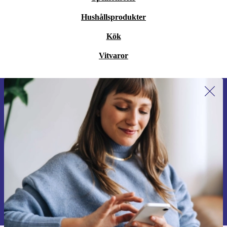
Hushållsprodukter
Kök
Vitvaror
Anmäl dig till vårt nyhetsbrev för
första gången och spara 200 kr!
Missa aldrig ett erbjudande igen.
Begär kupong
Information om användningen av personuppgifter finns i vår
Integritetspolicy
.