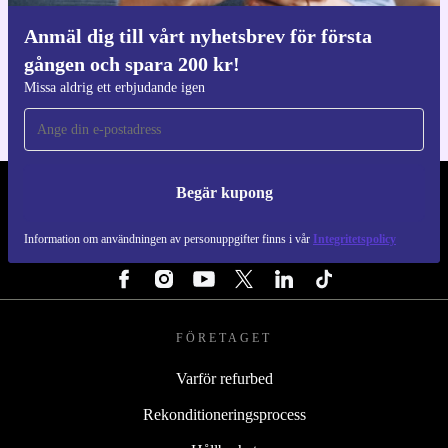
Anmäl dig till vårt nyhetsbrev för första
Ladda ner refurbed appen
gången och spara 200 kr!
För iOS och Android
Missa aldrig ett erbjudande igen
Begär kupong
REFURBED SVERIGE - RETHINK NEW.
Information om användningen av personuppgifter finns i vår
Integritetspolicy
FÖLJ OSS
FÖRETAGET
Varför refurbed
Rekonditioneringsprocess