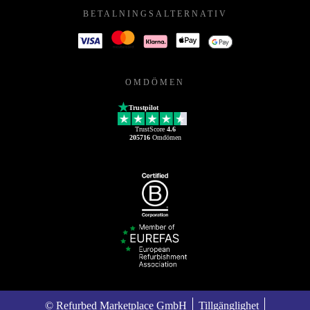
BETALNINGSALTERNATIV
OMDÖMEN
Trustpilot
TrustScore
4.6
205716
Omdömen
© Refurbed Marketplace GmbH
Tillgänglighet