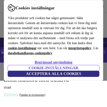
Hämta appen
Ladda ned
Cookies inställningar
Använd refurbed snabbt och enkelt
Våra produkter och cookies har något gemensamt: båda
återanvänds. Genom att återanvända cookies kan vi förse dig med
optimerat innehåll som är relevant för dig. För att det ska fungera
korrekt och för att kunna anpassa innehåll och reklam åt dig så
måste vi analysera ditt surfbeteende – med första och tredje part
🎒 Back to school
Mobiltelefoner
Bärbara datorer
Surfplattor
Smartk
cookies. Självklart bara med ditt samtycke. Du kan ändra dina
cookie-inställningar
när som helst. Läs vår
integritetspolicy
. Läs
💻 Extra 5% rabatt på alla MacBooks och laptops - Code: LAPTOP5
databehandlarens cookiepolicy
.
-
Villkor
Begränsad användning
COOKIE-INSTÄLLNINGAR
Hem
Produkter
Hushåll
Möbler
ACCEPTERA ALLA COOKIES
Blink matbord med träskiva
svart
(Samlar in recensioner)