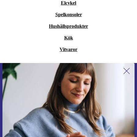
Elcykel
Spelkonsoler
Hushållsprodukter
Kök
Vitvaror
Anmäl dig till vårt nyhetsbrev för
första gången och spara 200 kr!
Missa aldrig ett erbjudande igen.
Begär kupong
Information om användningen av personuppgifter finns i vår