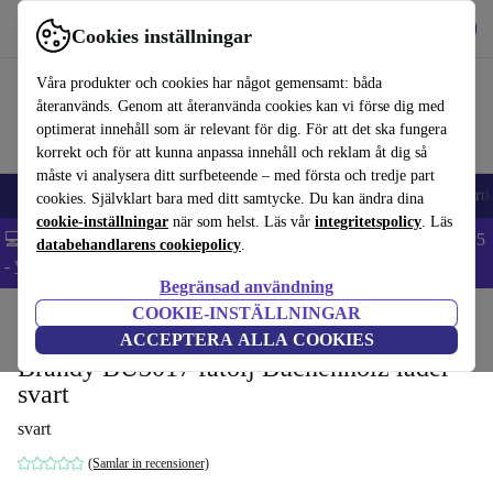
Hämta appen
Ladda ned
Cookies inställningar
Använd refurbed snabbt och enkelt
Våra produkter och cookies har något gemensamt: båda
återanvänds. Genom att återanvända cookies kan vi förse dig med
optimerat innehåll som är relevant för dig. För att det ska fungera
korrekt och för att kunna anpassa innehåll och reklam åt dig så
måste vi analysera ditt surfbeteende – med första och tredje part
🎒 Back to school
Mobiltelefoner
Bärbara datorer
Surfplattor
Smartk
cookies. Självklart bara med ditt samtycke. Du kan ändra dina
cookie-inställningar
när som helst. Läs vår
integritetspolicy
. Läs
💻 Extra 5% rabatt på alla MacBooks och laptops - Code: LAPTOP5
databehandlarens cookiepolicy
.
-
Villkor
Begränsad användning
COOKIE-INSTÄLLNINGAR
Hem
Produkter
Hushåll
Möbler
ACCEPTERA ALLA COOKIES
Brandy BU3017 fåtölj Buchenholz läder
svart
svart
(Samlar in recensioner)