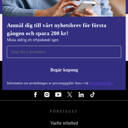
Integritetspolicy
.
Anmäl dig till vårt nyhetsbrev för första
Ladda ner refurbed appen
gången och spara 200 kr!
För iOS och Android
Missa aldrig ett erbjudande igen
Begär kupong
REFURBED SVERIGE - RETHINK NEW.
Information om användningen av personuppgifter finns i vår
Integritetspolicy
FÖLJ OSS
FÖRETAGET
Varför refurbed