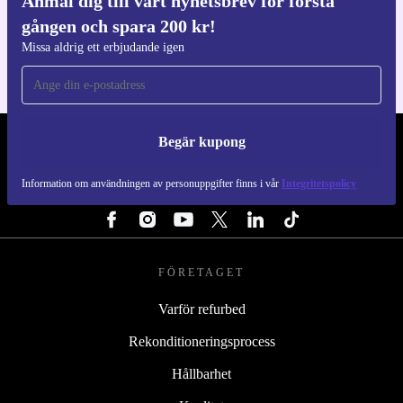
Anmäl dig till vårt nyhetsbrev för första
Ladda ner refurbed appen
gången och spara 200 kr!
För iOS och Android
Missa aldrig ett erbjudande igen
Begär kupong
REFURBED SVERIGE - RETHINK NEW.
Information om användningen av personuppgifter finns i vår
Integritetspolicy
FÖLJ OSS
FÖRETAGET
Varför refurbed
Rekonditioneringsprocess
Hållbarhet