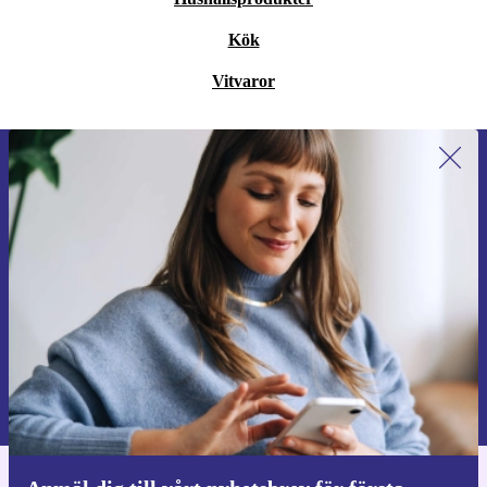
Kök
Vitvaror
Anmäl dig till vårt nyhetsbrev för
första gången och spara 200 kr!
Missa aldrig ett erbjudande igen.
Begär kupong
Information om användningen av personuppgifter finns i vår
Integritetspolicy
.