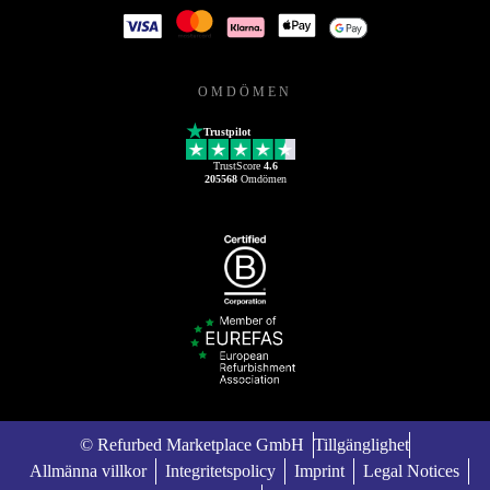
OMDÖMEN
Trustpilot
TrustScore
4.6
205568
Omdömen
© Refurbed Marketplace GmbH
Tillgänglighet
Allmänna villkor
Integritetspolicy
Imprint
Legal Notices