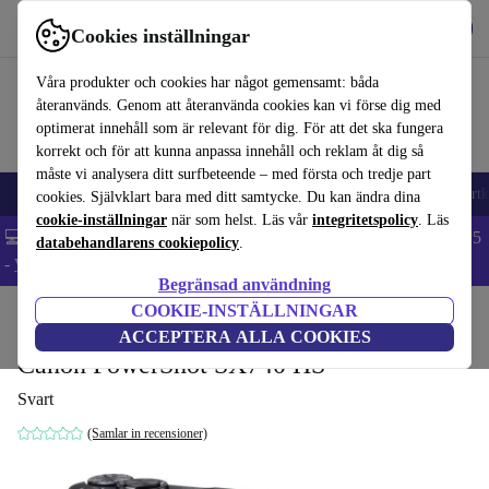
Hämta appen
Ladda ned
Cookies inställningar
Använd refurbed snabbt och enkelt
Våra produkter och cookies har något gemensamt: båda
återanvänds. Genom att återanvända cookies kan vi förse dig med
optimerat innehåll som är relevant för dig. För att det ska fungera
korrekt och för att kunna anpassa innehåll och reklam åt dig så
måste vi analysera ditt surfbeteende – med första och tredje part
🎒 Back to school
Mobiltelefoner
Bärbara datorer
Surfplattor
Smartk
cookies. Självklart bara med ditt samtycke. Du kan ändra dina
cookie-inställningar
när som helst. Läs vår
integritetspolicy
. Läs
💻 Extra 5% rabatt på alla MacBooks och laptops - Code: LAPTOP5
databehandlarens cookiepolicy
.
-
Villkor
Begränsad användning
COOKIE-INSTÄLLNINGAR
Hem
Produkter
Kameror
ACCEPTERA ALLA COOKIES
Canon PowerShot SX740 HS
Svart
(Samlar in recensioner)