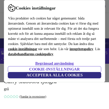
Hämta appen
Ladda ned
Cookies inställningar
Använd refurbed snabbt och enkelt
Våra produkter och cookies har något gemensamt: båda
återanvänds. Genom att återanvända cookies kan vi förse dig med
optimerat innehåll som är relevant för dig. För att det ska fungera
korrekt och för att kunna anpassa innehåll och reklam åt dig så
måste vi analysera ditt surfbeteende – med första och tredje part
🎒 Back to school
Mobiltelefoner
Bärbara datorer
Surfplattor
Smartk
cookies. Självklart bara med ditt samtycke. Du kan ändra dina
cookie-inställningar
när som helst. Läs vår
integritetspolicy
. Läs
💻 Extra 5% rabatt på alla MacBooks och laptops - Code: LAPTOP5
databehandlarens cookiepolicy
.
-
Villkor
Begränsad användning
COOKIE-INSTÄLLNINGAR
Hem
Produkter
Hushåll
Möbler
ACCEPTERA ALLA COOKIES
Carry sidobord ljusgrå
grå
(Samlar in recensioner)