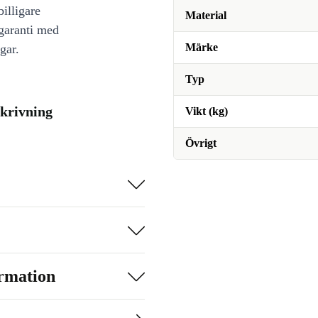
illigare
Material
 garanti med
Märke
gar.
Typ
skrivning
Vikt (kg)
Övrigt
ormation