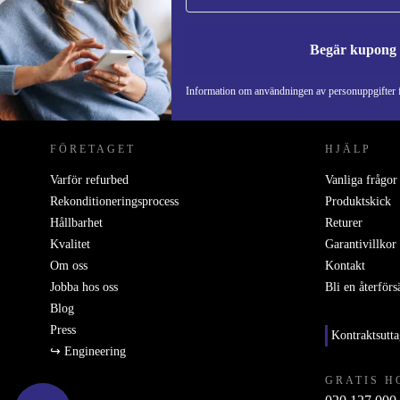
Begär kupong
REFURBED SVERIGE - RETHINK NEW.
Information om användningen av personuppgifter f
FÖRETAGET
HJÄLP
Varför refurbed
Vanliga frågor
Rekonditioneringsprocess
Produktskick
Hållbarhet
Returer
Kvalitet
Garantivillkor
Om oss
Kontakt
Jobba hos oss
Bli en återförs
Blog
Press
Kontraktsutt
↪ Engineering
GRATIS H