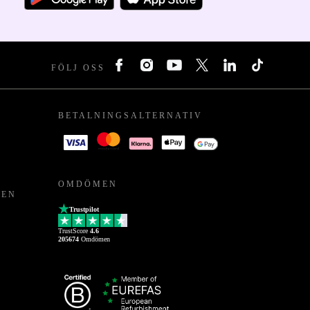
FÖLJ OSS
BETALNINGSALTERNATIV
OMDÖMEN
PEN
Trustpilot
TrustScore
4.6
205674
Omdömen