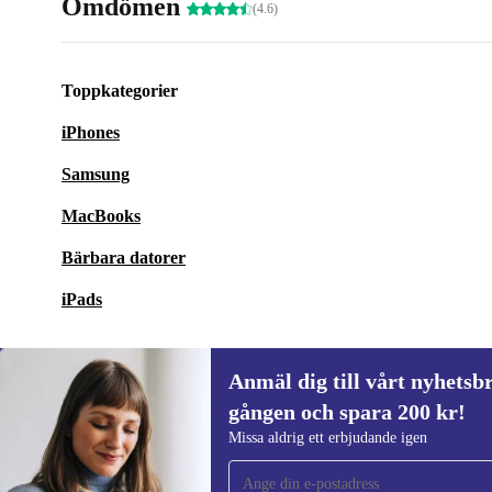
Omdömen
(4.6)
Toppkategorier
iPhones
Samsung
MacBooks
Bärbara datorer
iPads
Anmäl dig till vårt nyhetsbr
gången och spara 200 kr!
Anmäl dig till vårt nyhetsbrev för först
Missa aldrig ett erbjudande igen
gången och spara 200 kr!
Missa aldrig ett erbjudande igen.