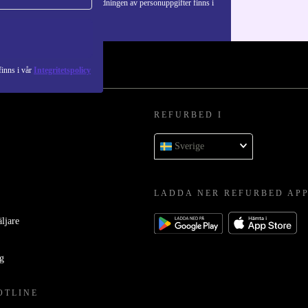
Information om användningen av personuppgifter finns i
vår
Integritetspolicy
.
inns i vår
Integritetspolicy
REFURBED I
Sverige
LADDA NER REFURBED AP
äljare
ag
OTLINE