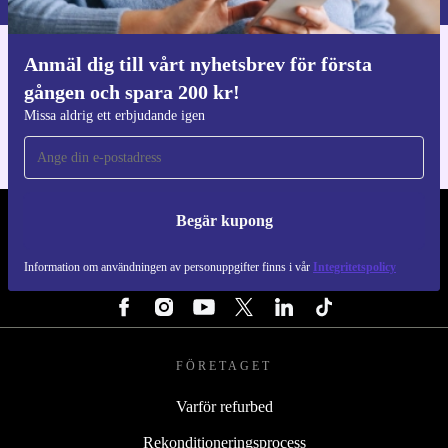
Anmäl dig till vårt nyhetsbrev för första
Ladda ner refurbed appen
gången och spara 200 kr!
För iOS och Android
Missa aldrig ett erbjudande igen
Begär kupong
REFURBED SVERIGE - RETHINK NEW.
Information om användningen av personuppgifter finns i vår
Integritetspolicy
FÖLJ OSS
FÖRETAGET
Varför refurbed
Rekonditioneringsprocess