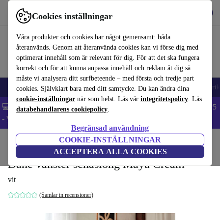
Hämta appen
Ladda ned
Cookies inställningar
Använd refurbed snabbt och enkelt
Våra produkter och cookies har något gemensamt: båda
återanvänds. Genom att återanvända cookies kan vi förse dig med
optimerat innehåll som är relevant för dig. För att det ska fungera
korrekt och för att kunna anpassa innehåll och reklam åt dig så
måste vi analysera ditt surfbeteende – med första och tredje part
🎒 Back to school
Mobiltelefoner
Bärbara datorer
Surfplattor
Smartk
cookies. Självklart bara med ditt samtycke. Du kan ändra dina
cookie-inställningar
när som helst. Läs vår
integritetspolicy
. Läs
💻 Extra 5% rabatt på alla MacBooks och laptops - Code: LAPTOP5
databehandlarens cookiepolicy
.
-
Villkor
Begränsad användning
COOKIE-INSTÄLLNINGAR
Hem
Produkter
Hushåll
Möbler
ACCEPTERA ALLA COOKIES
Dane vänster schäslong Maya Cream
vit
(Samlar in recensioner)