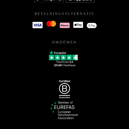
BETALNINGSALTERNATIV
OMDÖMEN
Trustpilot
TrustScore
4.6
205403
Omdömen