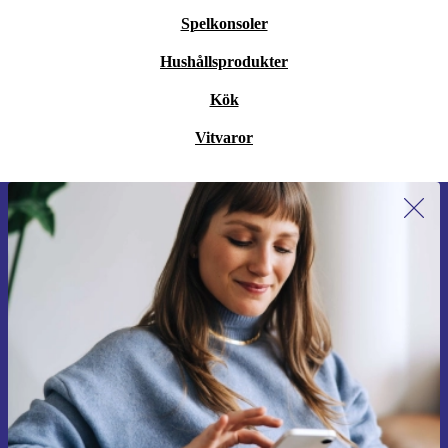
Spelkonsoler
Hushållsprodukter
Kök
Vitvaror
Anmäl dig till vårt nyhetsbrev för
första gången och spara 200 kr!
Missa aldrig ett erbjudande igen.
Begär kupong
Information om användningen av personuppgifter finns i vår
Integritetspolicy
.