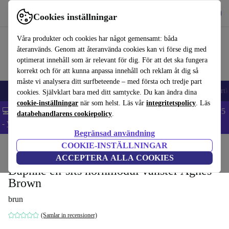
Hämta appen
Ladda ned
Cookies inställningar
Använd refurbed snabbt och enkelt
Våra produkter och cookies har något gemensamt: båda
återanvänds. Genom att återanvända cookies kan vi förse dig med
optimerat innehåll som är relevant för dig. För att det ska fungera
korrekt och för att kunna anpassa innehåll och reklam åt dig så
måste vi analysera ditt surfbeteende – med första och tredje part
🎒 Back to school
Mobiltelefoner
Bärbara datorer
Surfplattor
Smartk
cookies. Självklart bara med ditt samtycke. Du kan ändra dina
cookie-inställningar
när som helst. Läs vår
integritetspolicy
. Läs
💻 Extra 5% rabatt på alla MacBooks och laptops - Code: LAPTOP5
databehandlarens cookiepolicy
.
-
Villkor
Begränsad användning
COOKIE-INSTÄLLNINGAR
Hem
Produkter
Hushåll
Möbler
ACCEPTERA ALLA COOKIES
Daphne en-sits hörnmodul vänster Agnes
Brown
brun
(Samlar in recensioner)