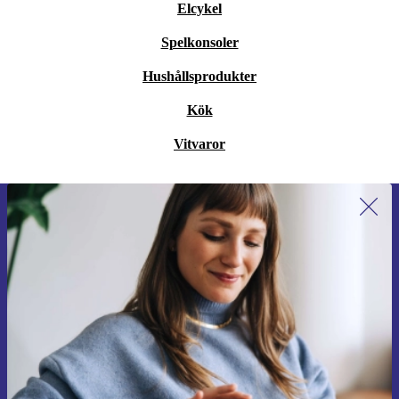
Elcykel
Spelkonsoler
Hushållsprodukter
Kök
Vitvaror
Anmäl dig till vårt nyhetsbrev för
första gången och spara 200 kr!
Missa aldrig ett erbjudande igen.
Begär kupong
Information om användningen av personuppgifter finns i vår