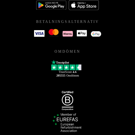
BETALNINGSALTERNATIV
OMDÖMEN
Trustpilot
TrustScore
4.6
205555
Omdömen