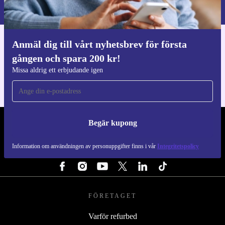
Integritetspolicy
.
Anmäl dig till vårt nyhetsbrev för första
Ladda ner refurbed appen
gången och spara 200 kr!
För iOS och Android
Missa aldrig ett erbjudande igen
Begär kupong
REFURBED SVERIGE - RETHINK NEW.
Information om användningen av personuppgifter finns i vår
Integritetspolicy
FÖLJ OSS
FÖRETAGET
Varför refurbed