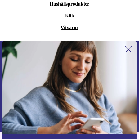
Hushållsprodukter
Kök
Vitvaror
Anmäl dig till vårt nyhetsbrev för
första gången och spara 200 kr!
Missa aldrig ett erbjudande igen.
Begär kupong
Information om användningen av personuppgifter finns i vår
Integritetspolicy
.