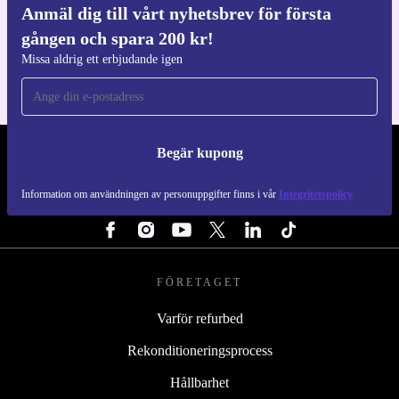
Anmäl dig till vårt nyhetsbrev för första
Ladda ner refurbed appen
gången och spara 200 kr!
För iOS och Android
Missa aldrig ett erbjudande igen
Begär kupong
REFURBED SVERIGE - RETHINK NEW.
Information om användningen av personuppgifter finns i vår
Integritetspolicy
FÖLJ OSS
FÖRETAGET
Varför refurbed
Rekonditioneringsprocess
Hållbarhet