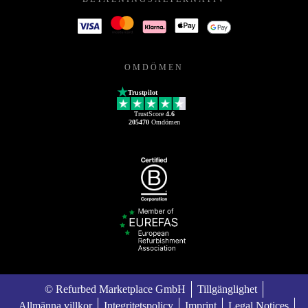
OMDÖMEN
Trustpilot
TrustScore
4.6
205470
Omdömen
© Refurbed Marketplace GmbH
Tillgänglighet
Allmänna villkor
Integritetspolicy
Imprint
Legal Notices