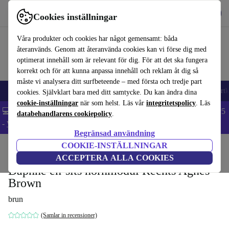
Hämta appen
Ladda ned
Cookies inställningar
Använd refurbed snabbt och enkelt
Våra produkter och cookies har något gemensamt: båda
återanvänds. Genom att återanvända cookies kan vi förse dig med
optimerat innehåll som är relevant för dig. För att det ska fungera
korrekt och för att kunna anpassa innehåll och reklam åt dig så
måste vi analysera ditt surfbeteende – med första och tredje part
🎒 Back to school
Mobiltelefoner
Bärbara datorer
Surfplattor
Smartk
cookies. Självklart bara med ditt samtycke. Du kan ändra dina
cookie-inställningar
när som helst. Läs vår
integritetspolicy
. Läs
💻 Extra 5% rabatt på alla MacBooks och laptops - Code: LAPTOP5
databehandlarens cookiepolicy
.
-
Villkor
Begränsad användning
COOKIE-INSTÄLLNINGAR
Hem
Produkter
Hushåll
Möbler
ACCEPTERA ALLA COOKIES
Daphne en-sits hörnmodul Rechts Agnes
Brown
brun
(Samlar in recensioner)