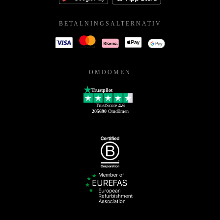
BETALNINGSALTERNATIV
OMDÖMEN
Trustpilot
TrustScore
4.6
205690
Omdömen