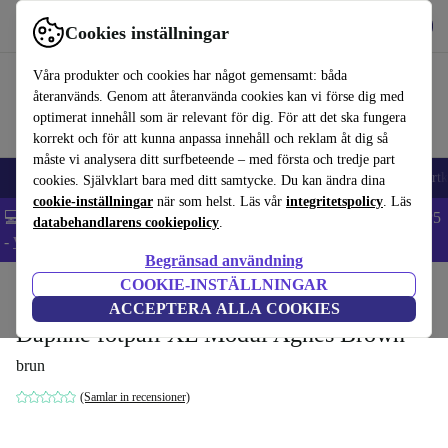
Hämta appen
Ladda ned
Cookies inställningar
Använd refurbed snabbt och enkelt
Våra produkter och cookies har något gemensamt: båda
återanvänds. Genom att återanvända cookies kan vi förse dig med
optimerat innehåll som är relevant för dig. För att det ska fungera
korrekt och för att kunna anpassa innehåll och reklam åt dig så
måste vi analysera ditt surfbeteende – med första och tredje part
🎒 Back to school
Mobiltelefoner
Bärbara datorer
Surfplattor
Smartk
cookies. Självklart bara med ditt samtycke. Du kan ändra dina
cookie-inställningar
när som helst. Läs vår
integritetspolicy
. Läs
💻 Extra 5% rabatt på alla MacBooks och laptops - Code: LAPTOP5
databehandlarens cookiepolicy
.
-
Villkor
Begränsad användning
COOKIE-INSTÄLLNINGAR
Hem
Produkter
Hushåll
Möbler
ACCEPTERA ALLA COOKIES
Daphne fotpall XL Modul Agnes Brown
brun
(Samlar in recensioner)