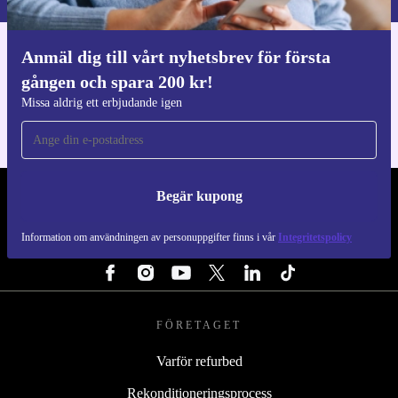
Anmäl dig till vårt nyhetsbrev för första
Ladda ner refurbed appen
gången och spara 200 kr!
För iOS och Android
Missa aldrig ett erbjudande igen
Begär kupong
REFURBED SVERIGE - RETHINK NEW.
Information om användningen av personuppgifter finns i vår
Integritetspolicy
FÖLJ OSS
FÖRETAGET
Varför refurbed
Rekonditioneringsprocess