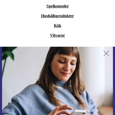
Spelkonsoler
Hushållsprodukter
Kök
Vitvaror
Anmäl dig till vårt nyhetsbrev för
första gången och spara 200 kr!
Missa aldrig ett erbjudande igen.
Begär kupong
Information om användningen av personuppgifter finns i vår
Integritetspolicy
.