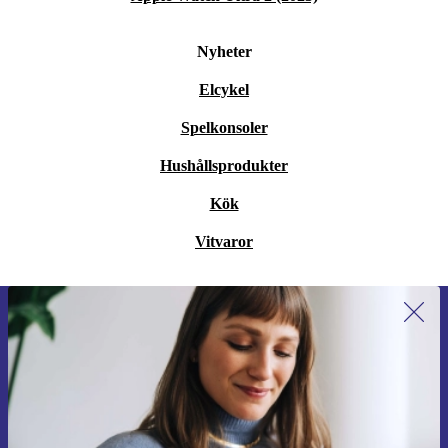
Nyheter
Elcykel
Spelkonsoler
Hushållsprodukter
Kök
Vitvaror
Anmäl dig till vårt nyhetsbrev för
första gången och spara 200 kr!
Missa aldrig ett erbjudande igen.