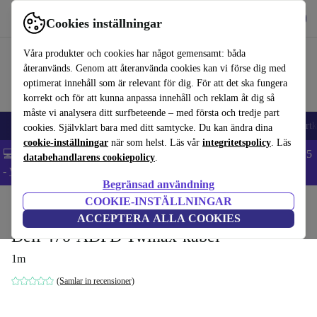
Hämta appen
Ladda ned
Cookies inställningar
Använd refurbed snabbt och enkelt
Våra produkter och cookies har något gemensamt: båda
återanvänds. Genom att återanvända cookies kan vi förse dig med
optimerat innehåll som är relevant för dig. För att det ska fungera
korrekt och för att kunna anpassa innehåll och reklam åt dig så
måste vi analysera ditt surfbeteende – med första och tredje part
🎒 Back to school
Mobiltelefoner
Bärbara datorer
Surfplattor
Smartk
cookies. Självklart bara med ditt samtycke. Du kan ändra dina
cookie-inställningar
när som helst. Läs vår
integritetspolicy
. Läs
💻 Extra 5% rabatt på alla MacBooks och laptops - Code: LAPTOP5
databehandlarens cookiepolicy
.
-
Villkor
Begränsad användning
COOKIE-INSTÄLLNINGAR
Hem
Produkter
Tillbehör
Tillbehör för datorer
ACCEPTERA ALLA COOKIES
Dell 470-ADFD Twinax-kabel
1m
(Samlar in recensioner)