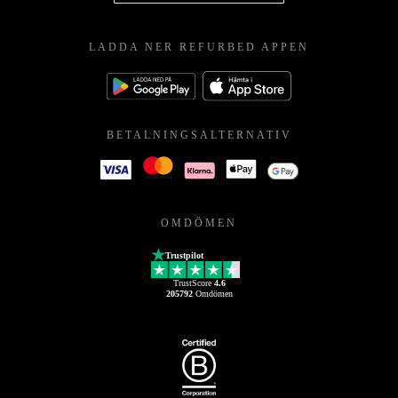
LADDA NER REFURBED APPEN
BETALNINGSALTERNATIV
OMDÖMEN
Trustpilot
TrustScore
4.6
205792
Omdömen