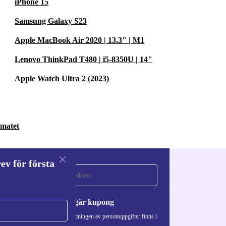
iPhone 15
Samsung Galaxy S23
om stora ytan
Apple MacBook Air 2020 | 13.3" | M1
fekt för
Lenovo ThinkPad T480 | i5-8350U | 14"
Apple Watch Ultra 2 (2023)
EAMING
Hz och HD+-
imatet
 när du ser på
ev för första
a
Begär kupong
d sparar du på
Information om användningen av personuppgifter finns i
r ett konkret
vår
Integritetspolicy
.