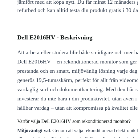
jämfört med att köpa nytt. Du får minst 12 månaders
refurbed och kan alltid testa din produkt gratis i 30 da
Dell E2016HV - Beskrivning
Att arbeta eller studera blir både smidigare och mer h
Dell E2016HV – en rekonditionerad monitor som ger d
prestanda och en smart, miljövänlig lösning varje dag
generös 19,5-tumsskärm, perfekt för allt från videomöt
vardaglig surf och dokumenthantering. Med den här 
investerar du inte bara i din produktivitet, utan även 
hållbar vardag – utan att kompromissa på kvalitet elle
Varför välja Dell E2016HV som rekonditionerad monitor?
Miljövänligt val
: Genom att välja rekonditionerad elektronik b