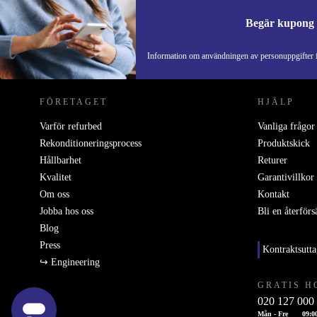
sätt att göra din teknikvardag både smart och miljövä
Begär kupong
Din trygghet med refurbed
REFURBED SVERIGE - RETHINK NEW.
Information om användningen av personuppgifter f
Minst 12 månaders garanti
– handla med lugn i magen
30 dagars fri retur
– prova hemma utan risk
Sammanfattning
FÖRETAGET
HJÄLP
Varför refurbed
Vanliga frågor
Dell E2016HV är ett klokt val för dig som vill ha en p
Rekonditioneringsprocess
Produktskick
monitor till arbetsplatsen, hemmakontoret eller studie
Hållbarhet
Returer
samtidigt som du tar ett steg mot en mer hållbar tek
Kvalitet
Garantivillkor
Om oss
Kontakt
rekonditionerad kvalitet från refurbed får du prestand
Jobba hos oss
Bli en återförs
miljönytta i ett och samma paket.
Blog
Press
Kontraktsutt
↪ Engineering
GRATIS H
020 127 000
Mån - Fre
09:0