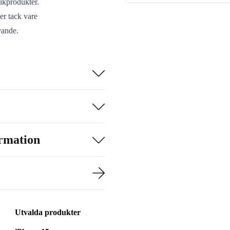
nikprodukter.
er tack vare
vande.
kelt snabba
till både äldre
llerad och
gerar som den
ormation
SARBETE
enkel match.
i videomöten
Utvalda produkter