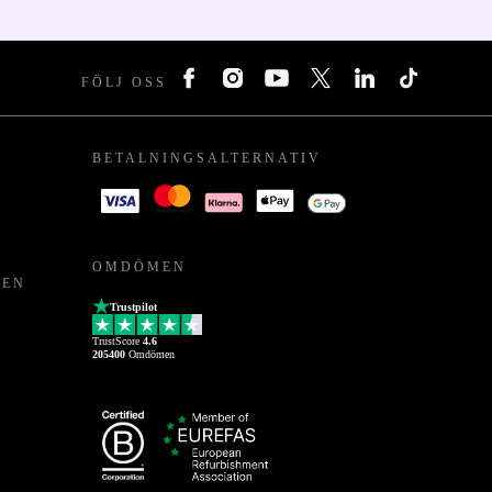
FÖLJ OSS
BETALNINGSALTERNATIV
OMDÖMEN
PEN
Trustpilot
TrustScore
4.6
205400
Omdömen