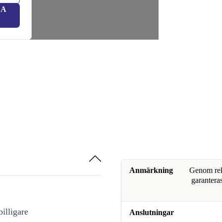
LA
Anmärkning
Genom reko
garanteras
illigare
Anslutningar