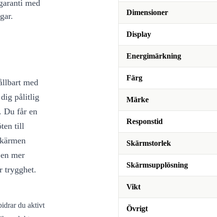
 garanti med
Dimensioner
gar.
Display
Energimärkning
Färg
ållbart med
ig pålitlig
Märke
. Du får en
Responstid
en till
skärmen
Skärmstorlek
i en mer
Skärmsupplösning
r trygghet.
Vikt
idrar du aktivt
Övrigt