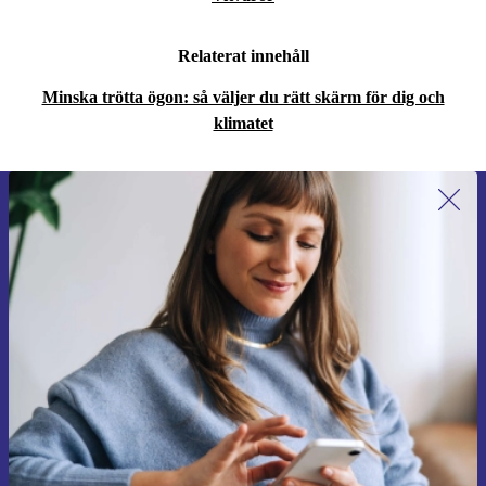
monitor får du alltid minst
12 månaders garanti
och
30
dagars fri retur
. Du kan känna dig säker på att du gör
Relaterat innehåll
ett smart och hållbart val – både för dig och för planeten.
Minska trötta ögon: så väljer du rätt skärm för dig och
Skapa en mer hållbar arbetsplats och upplev den pålitliga
klimatet
prestandan hos Dell P1914S – rekonditionerad monitor
med omtanke om både dig och miljön.
Anmäl dig till vårt nyhetsbrev för
första gången och spara 200 kr!
Missa aldrig ett erbjudande igen.
Begär kupong
Information om användningen av personuppgifter finns i vår
Integritetspolicy
.