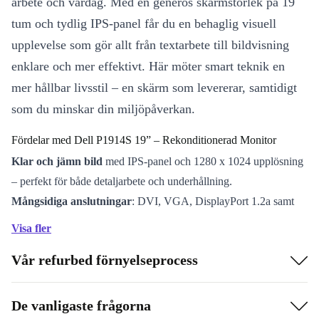
arbete och vardag. Med en generös skärmstorlek på 19
tum och tydlig IPS-panel får du en behaglig visuell
upplevelse som gör allt från textarbete till bildvisning
enklare och mer effektivt. Här möter smart teknik en
mer hållbar livsstil – en skärm som levererar, samtidigt
som du minskar din miljöpåverkan.
Fördelar med Dell P1914S 19” – Rekonditionerad Monitor
Klar och jämn bild
med IPS-panel och 1280 x 1024 upplösning
– perfekt för både detaljarbete och underhållning.
Mångsidiga anslutningar
: DVI, VGA, DisplayPort 1.2a samt
flera USB-portar gör det enkelt att koppla in datorn, tillbehör och
Visa fler
andra enheter.
Vår refurbed förnyelseprocess
Snabb responstid
på 8 ms – undvik fördröjningar vid snabba
rörelser och multitasking.
Behaglig ljusstyrka
(250 cd/m²) minimerar ögontrötthet under
De vanligaste frågorna