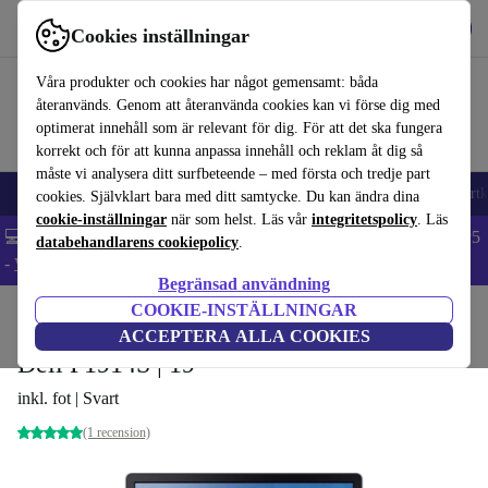
Hämta appen
Ladda ned
Cookies inställningar
Använd refurbed snabbt och enkelt
Våra produkter och cookies har något gemensamt: båda
återanvänds. Genom att återanvända cookies kan vi förse dig med
optimerat innehåll som är relevant för dig. För att det ska fungera
korrekt och för att kunna anpassa innehåll och reklam åt dig så
måste vi analysera ditt surfbeteende – med första och tredje part
🎒 Back to school
Mobiltelefoner
Bärbara datorer
Surfplattor
Smartk
cookies. Självklart bara med ditt samtycke. Du kan ändra dina
cookie-inställningar
när som helst. Läs vår
integritetspolicy
. Läs
💻 Extra 5% rabatt på alla MacBooks och laptops - Code: LAPTOP5
databehandlarens cookiepolicy
.
-
Villkor
Begränsad användning
COOKIE-INSTÄLLNINGAR
Hem
Produkter
Monitorer
ACCEPTERA ALLA COOKIES
Dell P1914S | 19"
inkl. fot | Svart
(1 recension)