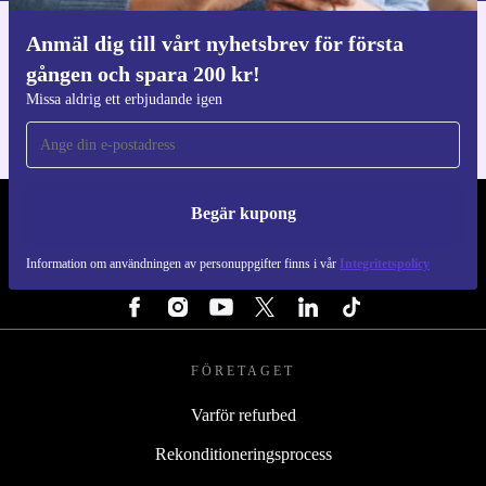
Anmäl dig till vårt nyhetsbrev för första
Ladda ner refurbed appen
gången och spara 200 kr!
För iOS och Android
Missa aldrig ett erbjudande igen
Begär kupong
REFURBED SVERIGE - RETHINK NEW.
Information om användningen av personuppgifter finns i vår
Integritetspolicy
FÖLJ OSS
FÖRETAGET
Varför refurbed
Rekonditioneringsprocess