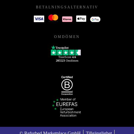
BETALNINGSALTERNATIV
OMDÖMEN
Trustpilot
TrustScore
4.6
205523
Omdömen
© Refurbed Marketplace GmbH
Tillgänglighet