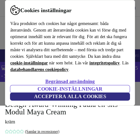
Hämta appen
Ladda ned
Cookies inställningar
Använd refurbed snabbt och enkelt
Våra produkter och cookies har något gemensamt: båda
återanvänds. Genom att återanvända cookies kan vi förse dig med
optimerat innehåll som är relevant för dig. För att det ska fungera
korrekt och för att kunna anpassa innehåll och reklam åt dig så
måste vi analysera ditt surfbeteende – med första och tredje part
🎒 Back to school
Mobiltelefoner
Bärbara datorer
Surfplattor
Smartk
cookies. Självklart bara med ditt samtycke. Du kan ändra dina
cookie-inställningar
när som helst. Läs vår
integritetspolicy
. Läs
💻 Extra 5% rabatt på alla MacBooks och laptops - Code: LAPTOP5
databehandlarens cookiepolicy
.
-
Villkor
Begränsad användning
COOKIE-INSTÄLLNINGAR
Hem
Produkter
Hushåll
Möbler
ACCEPTERA ALLA COOKIES
Design-Award-Winning Paula en-sits
Modul Maya Cream
kräm
(Samlar in recensioner)