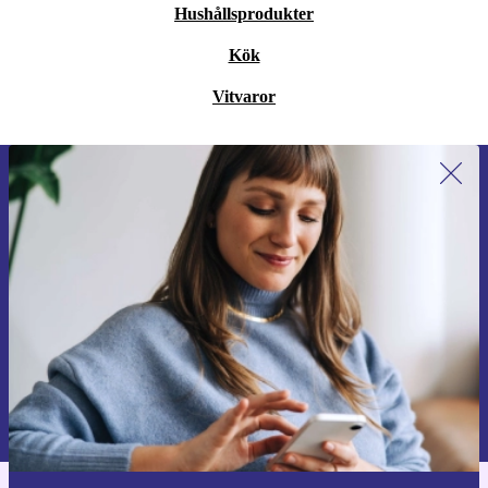
Hushållsprodukter
Kök
Vitvaror
Anmäl dig till vårt nyhetsbrev för
första gången och spara 200 kr!
Missa aldrig ett erbjudande igen.
Begär kupong
Information om användningen av personuppgifter finns i vår
Integritetspolicy
.