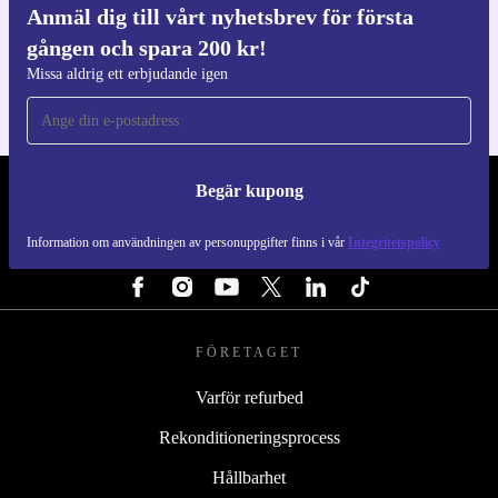
Anmäl dig till vårt nyhetsbrev för första
Ladda ner refurbed appen
gången och spara 200 kr!
För iOS och Android
Missa aldrig ett erbjudande igen
Begär kupong
REFURBED SVERIGE - RETHINK NEW.
Information om användningen av personuppgifter finns i vår
Integritetspolicy
FÖLJ OSS
FÖRETAGET
Varför refurbed
Rekonditioneringsprocess
Hållbarhet