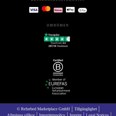
OMDÖMEN
Trustpilot
TrustScore
4.6
205718
Omdömen
© Refurbed Marketplace GmbH
Tillgänglighet
Allmänna villkor
Integritetspolicy
Imprint
Legal Notices