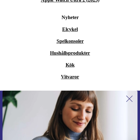
Nyheter
Elcykel
Spelkonsoler
Hushållsprodukter
Kök
Vitvaror
Anmäl dig till vårt nyhetsbrev för
första gången och spara 200 kr!
Missa aldrig ett erbjudande igen.