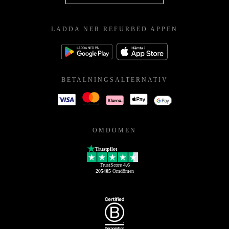
LADDA NER REFURBED APPEN
BETALNINGSALTERNATIV
OMDÖMEN
Trustpilot
TrustScore
4.6
205405
Omdömen