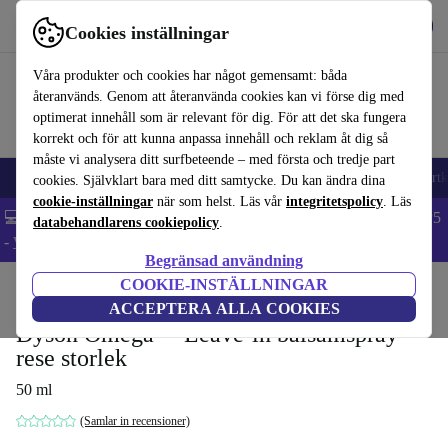
Hämta appen
Ladda ned
Cookies inställningar
Använd refurbed snabbt och enkelt
Våra produkter och cookies har något gemensamt: båda
återanvänds. Genom att återanvända cookies kan vi förse dig med
optimerat innehåll som är relevant för dig. För att det ska fungera
korrekt och för att kunna anpassa innehåll och reklam åt dig så
måste vi analysera ditt surfbeteende – med första och tredje part
🎒 Back to school
Mobiltelefoner
Bärbara datorer
Surfplattor
Smartk
cookies. Självklart bara med ditt samtycke. Du kan ändra dina
cookie-inställningar
när som helst. Läs vår
integritetspolicy
. Läs
💻 Extra 5% rabatt på alla MacBooks och laptops - Code: LAPTOP5
databehandlarens cookiepolicy
.
-
Villkor
Begränsad användning
COOKIE-INSTÄLLNINGAR
Hem
Produkter
Hushåll
Tillbehör för hushållsapparater
ACCEPTERA ALLA COOKIES
Dyson Omega™ Leave-in balsamspray
rese storlek
50 ml
(Samlar in recensioner)