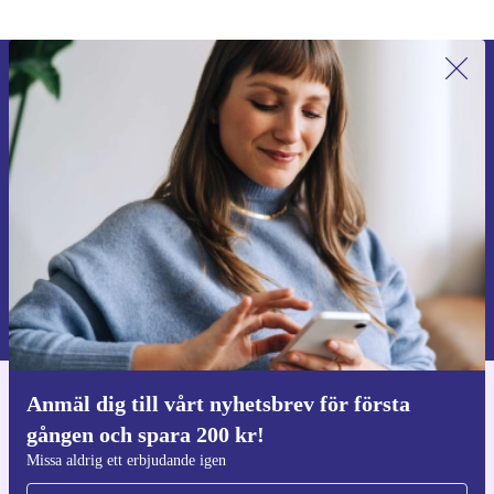
Anmäl dig till vårt nyhetsbrev för
första gången och spara 200 kr!
Missa aldrig ett erbjudande igen.
Begär kupong
Information om användningen av personuppgifter finns i vår
Integritetspolicy
.
Anmäl dig till vårt nyhetsbrev för första
Ladda ner refurbed appen
gången och spara 200 kr!
För iOS och Android
Missa aldrig ett erbjudande igen