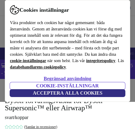
Hämta appen
Ladda ned
Cookies inställningar
Använd refurbed snabbt och enkelt
Våra produkter och cookies har något gemensamt: båda
återanvänds. Genom att återanvända cookies kan vi förse dig med
optimerat innehåll som är relevant för dig. För att det ska fungera
korrekt och för att kunna anpassa innehåll och reklam åt dig så
måste vi analysera ditt surfbeteende – med första och tredje part
🎒 Back to school
Mobiltelefoner
Bärbara datorer
Surfplattor
Smartk
cookies. Självklart bara med ditt samtycke. Du kan ändra dina
cookie-inställningar
när som helst. Läs vår
integritetspolicy
. Läs
💻 Extra 5% rabatt på alla MacBooks och laptops - Code: LAPTOP5
databehandlarens cookiepolicy
.
-
Villkor
Begränsad användning
COOKIE-INSTÄLLNINGAR
Hem
Produkter
Hushåll
Tillbehör för hushållsapparater
ACCEPTERA ALLA COOKIES
Dyson förvaringsväska för Dyson
Supersonic™ eller Airwrap™
svart/koppar
(Samlar in recensioner)