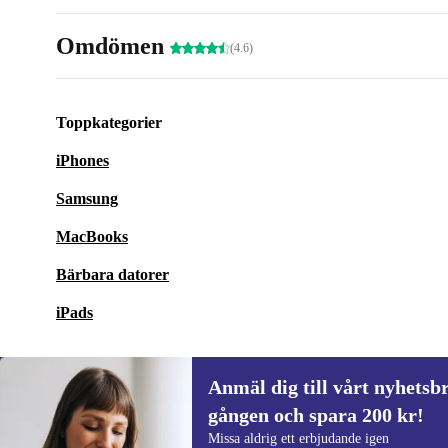
Omdömen
(4.6)
Toppkategorier
iPhones
Samsung
MacBooks
Bärbara datorer
iPads
Anmäl dig till vårt nyhetsbr
gången och spara 200 kr!
Anmäl dig till vårt nyhetsbrev för först
Missa aldrig ett erbjudande igen