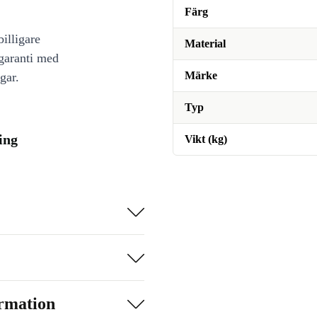
Färg
illigare
Material
 garanti med
Märke
gar.
Typ
ing
Vikt (kg)
ormation