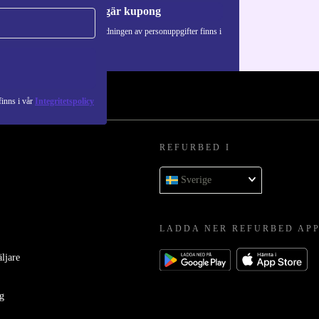
Begär kupong
Information om användningen av personuppgifter finns i
vår
Integritetspolicy
.
inns i vår
Integritetspolicy
REFURBED I
Sverige
LADDA NER REFURBED AP
äljare
ag