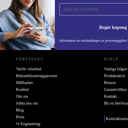
gången och spara 200 kr!
Missa aldrig ett erbjudande igen.
Begär kupong
REFURBED SVERIGE - RETHINK NEW.
Information om användningen av personuppgifter f
FÖRETAGET
HJÄLP
Varför refurbed
Vanliga frågor
Rekonditioneringsprocess
Produktskick
Hållbarhet
Returer
Kvalitet
Garantivillkor
Om oss
Kontakt
Jobba hos oss
Bli en återförs
Blog
Press
Kontraktsutt
↪ Engineering