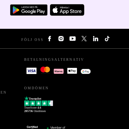
FÖLJ OSS
BETALNINGSALTERNATIV
OMDÖMEN
PEN
Trustpilot
TrustScore
4.6
205736
Omdömen