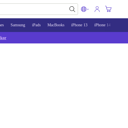
nes
Samsung
iPads
MacBooks
iPhone 13
iPhone 14
iPhon
lkor