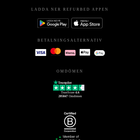
LADDA NER REFURBED APPEN
BETALNINGSALTERNATIV
OMDÖMEN
Trustpilot
TrustScore
4.6
205847
Omdömen