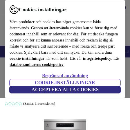
Hämta appen
Ladda ned
Cookies inställningar
Använd refurbed snabbt och enkelt
Våra produkter och cookies har något gemensamt: båda
återanvänds. Genom att återanvända cookies kan vi förse dig med
optimerat innehåll som är relevant för dig. För att det ska fungera
korrekt och för att kunna anpassa innehåll och reklam åt dig så
måste vi analysera ditt surfbeteende – med första och tredje part
🎒 Back to school
Mobiltelefoner
Bärbara datorer
Surfplattor
Smartk
cookies. Självklart bara med ditt samtycke. Du kan ändra dina
cookie-inställningar
när som helst. Läs vår
integritetspolicy
. Läs
Hem
databehandlarens cookiepolicy
Produkter
Hushåll
Vitvaror
.
Begränsad användning
Electrolux ESM48310SX 600
COOKIE-INSTÄLLNINGAR
SatelliteClean® Inbyggd diskmaskin
ACCEPTERA ALLA COOKIES
24 månaders tillverkargaranti | silver
(Samlar in recensioner)