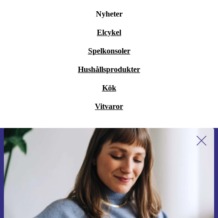
Nyheter
Elcykel
Spelkonsoler
Hushållsprodukter
Kök
Vitvaror
Anmäl dig till vårt nyhetsbrev för
första gången och spara 200 kr!
Missa aldrig ett erbjudande igen.