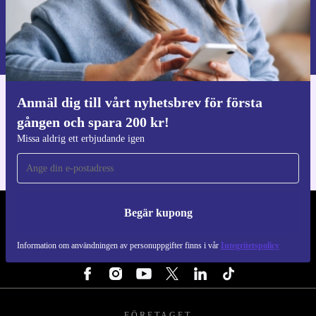
Begär kupong
Information om användningen av personuppgifter finns i vår
Integritetspolicy
.
Anmäl dig till vårt nyhetsbrev för första
Ladda ner refurbed appen
gången och spara 200 kr!
För iOS och Android
Missa aldrig ett erbjudande igen
Begär kupong
REFURBED SVERIGE - RETHINK NEW.
Information om användningen av personuppgifter finns i vår
Integritetspolicy
FÖLJ OSS
FÖRETAGET