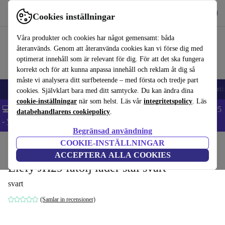
Hämta appen
Ladda ned
Cookies inställningar
Använd refurbed snabbt och enkelt
Våra produkter och cookies har något gemensamt: båda
återanvänds. Genom att återanvända cookies kan vi förse dig med
optimerat innehåll som är relevant för dig. För att det ska fungera
korrekt och för att kunna anpassa innehåll och reklam åt dig så
måste vi analysera ditt surfbeteende – med första och tredje part
🎒 Back to school
Mobiltelefoner
Bärbara datorer
Surfplattor
Smartk
cookies. Självklart bara med ditt samtycke. Du kan ändra dina
cookie-inställningar
när som helst. Läs vår
integritetspolicy
. Läs
💻 Extra 5% rabatt på alla MacBooks och laptops - Code: LAPTOP5
databehandlarens cookiepolicy
.
-
Villkor
Begränsad användning
COOKIE-INSTÄLLNINGAR
Hem
Produkter
Hushåll
Möbler
ACCEPTERA ALLA COOKIES
Elefy JH29 fåtölj läder stål svart
svart
(Samlar in recensioner)