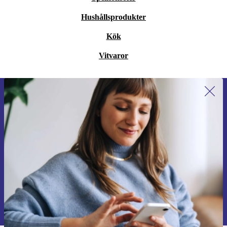
Hushållsprodukter
Kök
Vitvaror
Anmäl dig till vårt nyhetsbrev för
första gången och spara 200 kr!
Missa aldrig ett erbjudande igen.
Begär kupong
Information om användningen av personuppgifter finns i vår
Integritetspolicy
.