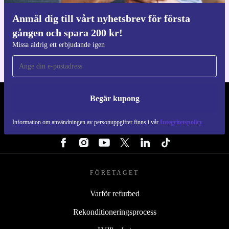
Anmäl dig till vårt nyhetsbrev för första
Ladda ner refurbed appen
gången och spara 200 kr!
För iOS och Android
Missa aldrig ett erbjudande igen
Begär kupong
REFURBED SVERIGE - RETHINK NEW.
Information om användningen av personuppgifter finns i vår
Integritetspolicy
FÖLJ OSS
FÖRETAGET
Varför refurbed
Rekonditioneringsprocess