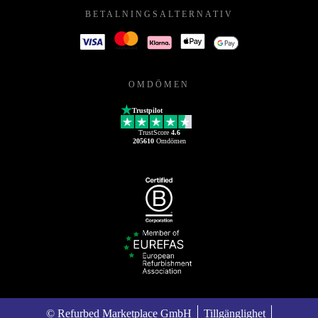
BETALNINGSALTERNATIV
OMDÖMEN
Trustpilot
TrustScore
4.6
205610
Omdömen
© Refurbed Marketplace GmbH
Tillgänglighet