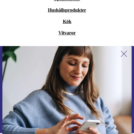
Hushållsprodukter
Kök
Vitvaror
Anmäl dig till vårt nyhetsbrev för
första gången och spara 200 kr!
Missa aldrig ett erbjudande igen.
Begär kupong
Information om användningen av personuppgifter finns i vår
Integritetspolicy
.