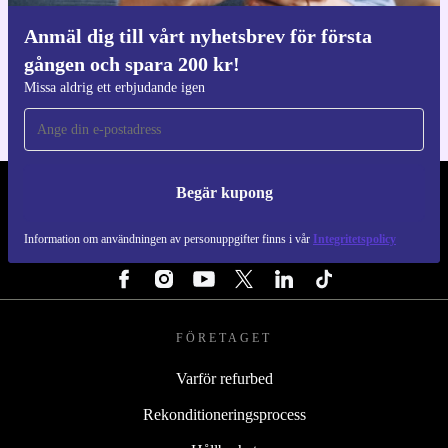
Anmäl dig till vårt nyhetsbrev för första
Ladda ner refurbed appen
gången och spara 200 kr!
För iOS och Android
Missa aldrig ett erbjudande igen
Begär kupong
REFURBED SVERIGE - RETHINK NEW.
Information om användningen av personuppgifter finns i vår
Integritetspolicy
FÖLJ OSS
FÖRETAGET
Varför refurbed
Rekonditioneringsprocess