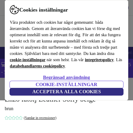
Hämta appen
Ladda ned
Cookies inställningar
Använd refurbed snabbt och enkelt
Våra produkter och cookies har något gemensamt: båda
återanvänds. Genom att återanvända cookies kan vi förse dig med
optimerat innehåll som är relevant för dig. För att det ska fungera
korrekt och för att kunna anpassa innehåll och reklam åt dig så
måste vi analysera ditt surfbeteende – med första och tredje part
🎒 Back to school
Mobiltelefoner
Bärbara datorer
Surfplattor
Smartk
cookies. Självklart bara med ditt samtycke. Du kan ändra dina
cookie-inställningar
när som helst. Läs vår
integritetspolicy
. Läs
💻 Extra 5% rabatt på alla MacBooks och laptops - Code: LAPTOP5
databehandlarens cookiepolicy
.
-
Villkor
Begränsad användning
COOKIE-INSTÄLLNINGAR
Hem
Produkter
Hushåll
Möbler
ACCEPTERA ALLA COOKIES
Enzo fåtölj Leather Soffy beige
brun
(Samlar in recensioner)