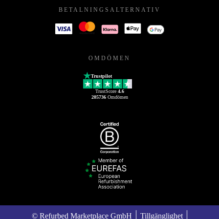
BETALNINGSALTERNATIV
OMDÖMEN
Trustpilot
TrustScore
4.6
205736
Omdömen
© Refurbed Marketplace GmbH
Tillgänglighet