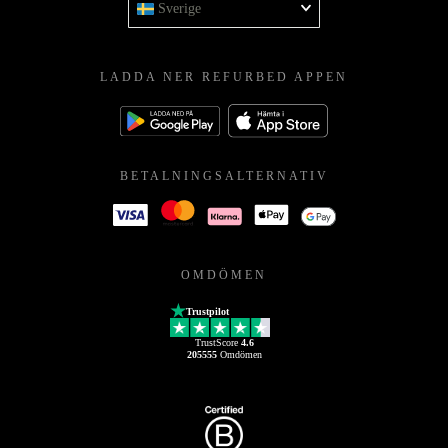
Sverige
LADDA NER REFURBED APPEN
BETALNINGSALTERNATIV
OMDÖMEN
Trustpilot
TrustScore
4.6
205555
Omdömen