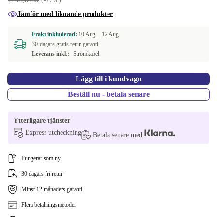
7 115,81 kr
(-77%)
Jämför med liknande produkter
Frakt inkluderad:
10 Aug. -
12 Aug.
30-dagars gratis retur-garanti
Leverans inkl.:
Strömkabel
Lägg till i kundvagn
Beställ nu - betala senare
Ytterligare tjänster
Express utcheckning
Betala senare med
Fungerar som ny
30 dagars fri retur
Minst 12 månaders garanti
Flera betalningsmetoder