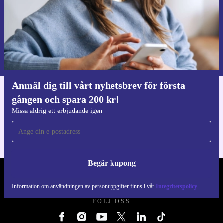
Begär kupong
Information om användningen av personuppgifter finns i vår
Integritetspolicy
.
Anmäl dig till vårt nyhetsbrev för första
gången och spara 200 kr!
Ladda ner refurbed appen
För iOS och Android
Missa aldrig ett erbjudande igen
Begär kupong
REFURBED SVERIGE - RETHINK NEW.
Information om användningen av personuppgifter finns i vår
Integritetspolicy
FÖLJ OSS