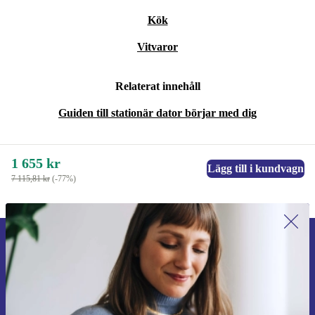
Kök
Vitvaror
Relaterat innehåll
Guiden till stationär dator börjar med dig
1 655 kr
Lägg till i kundvagn
7 115,81 kr
(-77%)
Anmäl dig till vårt nyhetsbrev för
första gången och spara 200 kr!
Missa aldrig ett erbjudande igen.