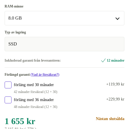
Intel Core i3-9100
+1 080 kr
3.10 GHz
RAM-minne
Intel Core i5-8500T
+440 kr
Tillgänglig i andra konfigurationer
8.0 GB
Intel Core i7-8700T
2.10 GHz
+1 570 kr
+440 kr
8.0 GB
Typ av lagring
2.40 GHz
+1 570 kr
SSD
16.0 GB
+320 kr
3.60 GHz
+1 080 kr
32.0 GB
+1 184 kr
Inkluderad garanti från leverantören:
12 månader
Förlängd garanti
(Vad är försäkrat?)
+119,99 kr
förläng med 30 månader
42 månader försäkrad (12 + 30)
+229,99 kr
förläng med 36 månader
48 månader försäkrad (12 + 36)
1 655 kr
Nästan slutsålda