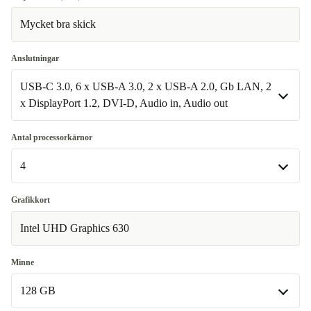
Mycket bra skick
Anslutningar
USB-C 3.0, 6 x USB-A 3.0, 2 x USB-A 2.0, Gb LAN, 2
x DisplayPort 1.2, DVI-D, Audio in, Audio out
USB-C 3.0, 6 x USB-A 3.0, 2 x USB-A 2.0, Gb LAN, 2 x
Antal processorkärnor
DisplayPort 1.2, DVI-D, Audio in, Audio out
4
Tillgänglig i andra konfigurationer
4
Grafikkort
USB-C 3.0, 4 x USB-A 3.1, 2 x USB-A 3.0, 2 x USB-A
2.0, Gb LAN, 2 x DisplayPort 1.2, DVI-D, Audio in,
+1 080 kr
Tillgänglig i andra konfigurationer
Intel UHD Graphics 630
Audio out
6
+440 kr
Minne
128 GB