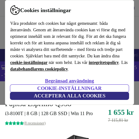
Hämta appen
Ladda ned
Cookies inställningar
Använd refurbed snabbt och enkelt
Våra produkter och cookies har något gemensamt: båda
återanvänds. Genom att återanvända cookies kan vi förse dig med
optimerat innehåll som är relevant för dig. För att det ska fungera
korrekt och för att kunna anpassa innehåll och reklam åt dig så
måste vi analysera ditt surfbeteende – med första och tredje part
🎒 Back to school
Mobiltelefoner
Bärbara datorer
Surfplattor
Smartk
cookies. Självklart bara med ditt samtycke. Du kan ändra dina
cookie-inställningar
när som helst. Läs vår
integritetspolicy
. Läs
💻 Extra 5% rabatt på alla MacBooks och laptops - Code: LAPTOP5
databehandlarens cookiepolicy
.
-
Villkor
Begränsad användning
COOKIE-INSTÄLLNINGAR
Hem
Produkter
Stationära datorer
Fujitsu Stationära datorer
ACCEPTERA ALLA COOKIES
Fujitsu Esprimo Q958
1 655 kr
i3-8100T | 8 GB | 128 GB SSD | Win 11 Pro
7 115,81 kr
(8 recensioner)