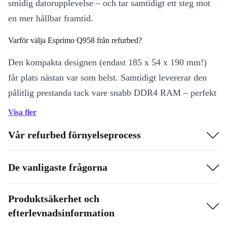
smidig datorupplevelse – och tar samtidigt ett steg mot
en mer hållbar framtid.
Varför välja Esprimo Q958 från refurbed?
Den kompakta designen (endast 185 x 54 x 190 mm!)
får plats nästan var som helst. Samtidigt levererar den
pålitlig prestanda tack vare snabb DDR4 RAM – perfekt
för dig som vill arbeta, streama eller surfa utan
Visa fler
fördröjning.
Vår refurbed förnyelseprocess
Fördelar med rekonditionerad Esprimo Q958:
De vanligaste frågorna
Stöd för moderna arbetsuppgifter – från videomöten till
dokumenthantering
Produktsäkerhet och
Tyst och energieffektiv drift, idealisk både hemma och på
efterlevnadsinformation
kontoret