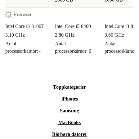
Du handlar alltid med trygghet hos oss:
Processor
Minst 12 månaders garanti på alla rekonditionerade stationära
Intel Core i3-8100T
Intel Core i5-8400
Intel Core i3-810
datorer
3.10 GHz
2.80 GHz
3.60 GHz
30 dagars fri retur – testa i lugn och ro hemma
Antal
Antal
Antal
processorkärnor: 4
processorkärnor: 6
processorkärnor: 
Gör ett smart val för både dig själv och miljön – välj
Fujitsu Esprimo Q958 rekonditionerad stationär dator
från refurbed och upplev skillnaden varje dag.
Toppkategorier
iPhones
Samsung
MacBooks
Bärbara datorer