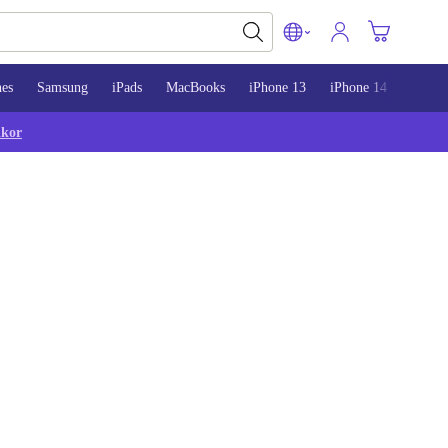
nes
Samsung
iPads
MacBooks
iPhone 13
iPhone 14
iPhon
lkor