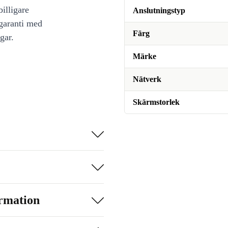
illigare
Anslutningstyp
 garanti med
Färg
gar.
Märke
Nätverk
Skärmstorlek
ormation