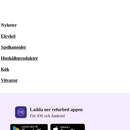
Nyheter
Elcykel
Spelkonsoler
Hushållsprodukter
Kök
Vitvaror
Ladda ner refurbed appen
För iOS och Android