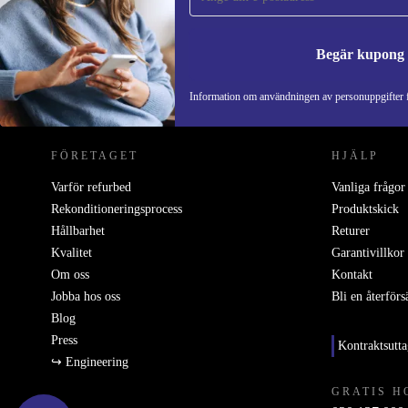
Begär kupong
REFURBED SVERIGE - RETHINK NEW.
Information om användningen av personuppgifter f
FÖRETAGET
HJÄLP
Varför refurbed
Vanliga frågor
Rekonditioneringsprocess
Produktskick
Hållbarhet
Returer
Kvalitet
Garantivillkor
Om oss
Kontakt
Jobba hos oss
Bli en återförs
Blog
Press
Kontraktsutt
↪ Engineering
GRATIS H