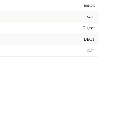
analog
svart
Gigaset
DECT
2.2 "