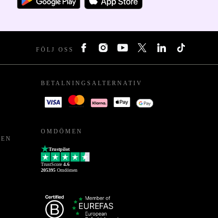
FÖLJ OSS
BETALNINGSALTERNATIV
OMDÖMEN
PEN
Trustpilot
TrustScore
4.6
205395
Omdömen