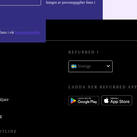
Information om användningen av personuppgifter finns i
vår
Integritetspolicy
.
inns i vår
Integritetspolicy
REFURBED I
Sverige
LADDA NER REFURBED AP
äljare
ag
OTLINE