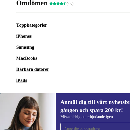
Omdömen
(4.6)
Toppkategorier
iPhones
Samsung
MacBooks
Bärbara datorer
iPads
Anmäl dig till vårt nyhetsbr
gången och spara 200 kr!
Anmäl dig till vårt nyhetsbrev för först
Missa aldrig ett erbjudande igen
gången och spara 200 kr!
Missa aldrig ett erbjudande igen.