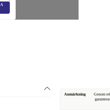
LA
Anmärkning
Genom reko
garanteras