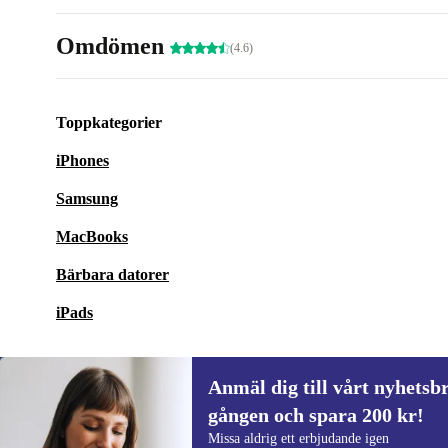
Omdömen
(4.6)
Toppkategorier
iPhones
Samsung
MacBooks
Bärbara datorer
iPads
Anmäl dig till vårt nyhetsbr
gången och spara 200 kr!
Anmäl dig till vårt nyhetsbrev för först
Missa aldrig ett erbjudande igen