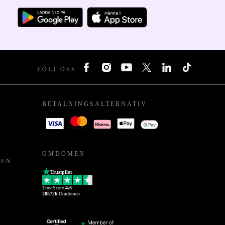
FÖLJ OSS
BETALNINGSALTERNATIV
OMDÖMEN
PEN
Trustpilot
TrustScore
4.6
205726
Omdömen