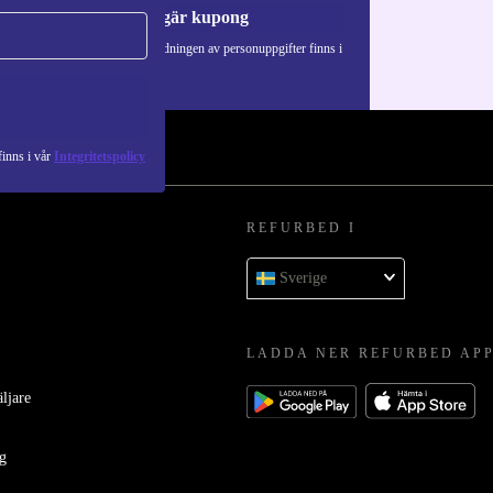
Begär kupong
Information om användningen av personuppgifter finns i
vår
Integritetspolicy
.
inns i vår
Integritetspolicy
REFURBED I
Sverige
LADDA NER REFURBED AP
äljare
ag