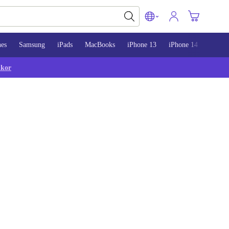
nes
Samsung
iPads
MacBooks
iPhone 13
iPhone 14
iPhon
lkor