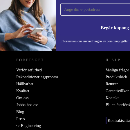
gången och spara 200 kr!
Missa aldrig ett erbjudande igen.
Begär kupong
REFURBED SVERIGE - RETHINK NEW.
Information om användningen av personuppgifter f
FÖRETAGET
HJÄLP
Varför refurbed
Vanliga frågor
Rekonditioneringsprocess
Produktskick
Hållbarhet
Returer
Kvalitet
Garantivillkor
Om oss
Kontakt
Jobba hos oss
Bli en återförs
Blog
Press
Kontraktsutt
↪ Engineering