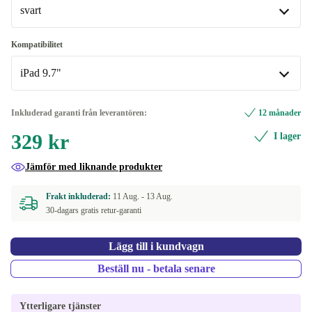
svart
svart
Kompatibilitet
Tillgänglig i andra konfigurationer
iPad 9.7"
ljus beige
iPad 9.7"
Inkluderad garanti från leverantören:
12 månader
rosa
Tillgänglig i andra konfigurationer
329 kr
I lager
iPad 10.2"
+56 kr
Jämför med liknande produkter
iPad 10.9"
Frakt inkluderad:
11 Aug. -
13 Aug.
30-dagars gratis retur-garanti
Lägg till i kundvagn
Beställ nu - betala senare
Ytterligare tjänster