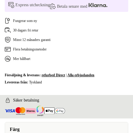
Express utcheckning
Betala senare med
Fungerar som ny
30 dagars fri retur
Minst 12 månaders garanti
Flera betalningsmetoder
Mer hållbart
Försäljning & leverans:
refurbed Direct
|
Alla erbjudanden
Levereras från:
Tyskland
Säker betalning
Färg