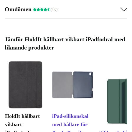
Omdömen
(4.6)
Jämför HoldIt hållbart vikbart iPadfodral med
liknande produkter
HoldIt hållbart
iPad-silikonskal
vikbart
med hållare för