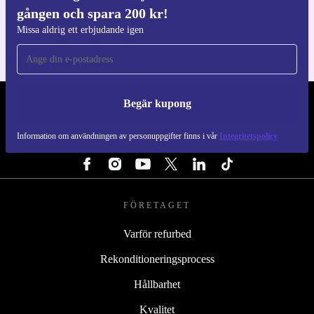
gången och spara 200 kr!
För iOS och Android
Missa aldrig ett erbjudande igen
Begär kupong
REFURBED SVERIGE - RETHINK NEW.
Information om användningen av personuppgifter finns i vår
Integritetspolicy
FÖLJ OSS
FÖRETAGET
Varför refurbed
Rekonditioneringsprocess
Hållbarhet
Kvalitet