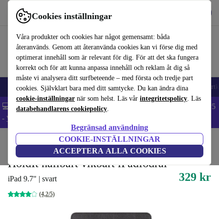
Hämta appen
Ladda ned
Cookies inställningar
Använd refurbed snabbt och enkelt
Våra produkter och cookies har något gemensamt: båda
återanvänds. Genom att återanvända cookies kan vi förse dig med
optimerat innehåll som är relevant för dig. För att det ska fungera
korrekt och för att kunna anpassa innehåll och reklam åt dig så
måste vi analysera ditt surfbeteende – med första och tredje part
🎒 Back to school
Mobiltelefoner
Bärbara datorer
Surfplattor
Smartk
cookies. Självklart bara med ditt samtycke. Du kan ändra dina
cookie-inställningar
när som helst. Läs vår
integritetspolicy
. Läs
💻 Extra 5% rabatt på alla MacBooks och laptops - Code: LAPTOP5
databehandlarens cookiepolicy
.
-
Villkor
Begränsad användning
COOKIE-INSTÄLLNINGAR
Hem
Produkter
Tillbehör
Tillbehör till surfplattor
Surfplattfodral
Miljövänliga
ACCEPTERA ALLA COOKIES
HoldIt hållbart vikbart iPadfodral
329 kr
iPad 9.7" | svart
(4,2/5)