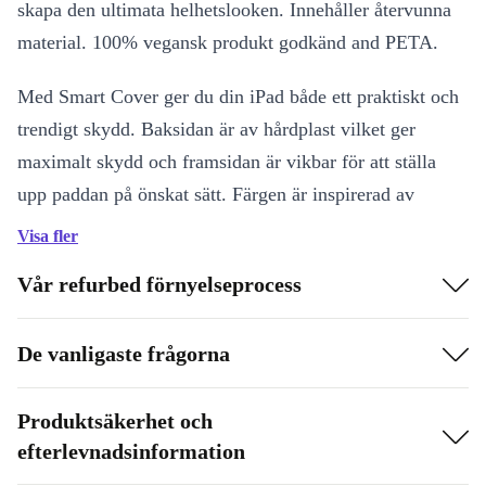
skapa den ultimata helhetslooken. Innehåller återvunna
material. 100% vegansk produkt godkänd and PETA.
Med Smart Cover ger du din iPad både ett praktiskt och
trendigt skydd. Baksidan är av hårdplast vilket ger
maximalt skydd och framsidan är vikbar för att ställa
upp paddan på önskat sätt. Färgen är inspirerad av
säsongens senaste trender och går att matcha med våra
Visa fler
övriga produkter och accessoarer i samma nyans för att
Vår refurbed förnyelseprocess
skapa den ultimata helhetslooken. Innehåller återvunna
material. 100% vegansk produkt godkänd and PETA.
De vanligaste frågorna
Produktsäkerhet och
efterlevnadsinformation