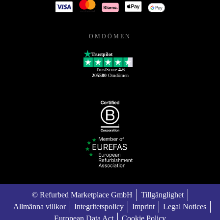
OMDÖMEN
Trustpilot
TrustScore
4.6
205580
Omdömen
© Refurbed Marketplace GmbH
Tillgänglighet
Allmänna villkor
Integritetspolicy
Imprint
Legal Notices
European Data Act
Cookie Policy