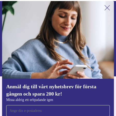
Anmäl dig till vårt nyhetsbrev för
första gången och spara 200 kr!
Missa aldrig ett erbjudande igen.
Begär kupong
Information om användningen av personuppgifter finns i vår
Integritetspolicy
.
Anmäl dig till vårt nyhetsbrev för första
Ladda ner refurbed appen
gången och spara 200 kr!
För iOS och Android
Missa aldrig ett erbjudande igen