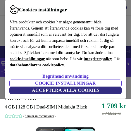
Hämta appen
Ladda ned
Cookies inställningar
Använd refurbed snabbt och enkelt
Våra produkter och cookies har något gemensamt: båda
återanvänds. Genom att återanvända cookies kan vi förse dig med
optimerat innehåll som är relevant för dig. För att det ska fungera
korrekt och för att kunna anpassa innehåll och reklam åt dig så
måste vi analysera ditt surfbeteende – med första och tredje part
🎒 Back to school
Mobiltelefoner
Bärbara datorer
Surfplattor
Smartk
cookies. Självklart bara med ditt samtycke. Du kan ändra dina
cookie-inställningar
när som helst. Läs vår
integritetspolicy
. Läs
💻 Extra 5% rabatt på alla MacBooks och laptops - Code: LAPTOP5
databehandlarens cookiepolicy
.
-
Villkor
Begränsad användning
COOKIE-INSTÄLLNINGAR
Hem
Produkter
Mobiltelefoner & Smartphones
Honor mobiltelefoner
ACCEPTERA ALLA COOKIES
Honor X6b
1 709 kr
4 GB | 128 GB | Dual-SIM | Midnight Black
1 743,32 kr
(Samlar in recensioner)