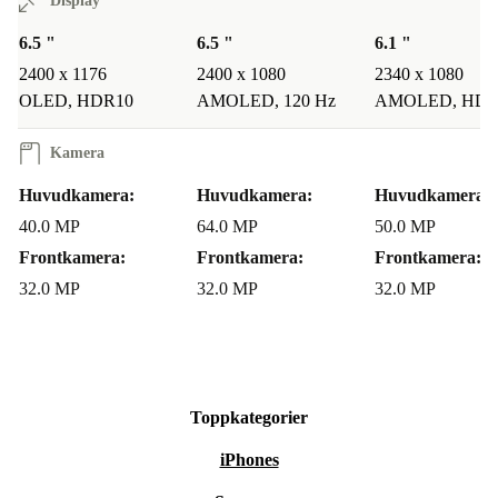
Display
avancerade kamerasystem som levererar detaljrika bilder
och filmer i alla lägen.
6.5 "
6.5 "
6.1 "
2400 x 1176
2400 x 1080
2340 x 1080
Får jag plats med allt jag behöver lagra?
Ja, mobilen
OLED, HDR10
AMOLED, 120 Hz
AMOLED, HDR
har möjlighet till extra lagring via NM-kort upp till 256
Kamera
GB, så du slipper kompromissa med bilder, appar och
Huvudkamera:
Huvudkamera:
Huvudkamera:
dokument.
40.0 MP
64.0 MP
50.0 MP
Summering
Frontkamera:
Frontkamera:
Frontkamera:
32.0 MP
32.0 MP
32.0 MP
Huawei Mate 30 Pro – rekonditionerad och redo för nya
äventyr. Du får en kraftfull smartphone, sparar pengar
och gör en insats för miljön. Välj smart, välj hållbart –
alltid med trygghet från refurbed.
Toppkategorier
iPhones