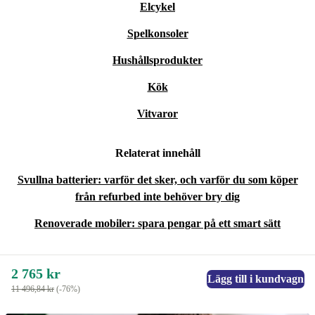
Elcykel
Spelkonsoler
Hushållsprodukter
Kök
Vitvaror
Relaterat innehåll
Svullna batterier: varför det sker, och varför du som köper
från refurbed inte behöver bry dig
Renoverade mobiler: spara pengar på ett smart sätt
2 765 kr
Lägg till i kundvagn
11 496,84 kr
(-76%)