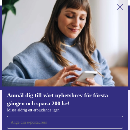
Anmäl dig till vårt nyhetsbrev för
första gången och spara 200 kr!
Missa aldrig ett erbjudande igen.
Begär kupong
Information om användningen av personuppgifter finns i vår
Integritetspolicy
.
Anmäl dig till vårt nyhetsbrev för första
gången och spara 200 kr!
Ladda ner refurbed appen
För iOS och Android
Missa aldrig ett erbjudande igen