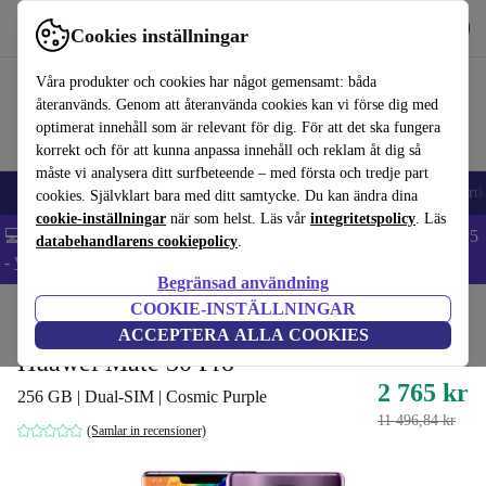
Hämta appen
Ladda ned
Cookies inställningar
Använd refurbed snabbt och enkelt
Våra produkter och cookies har något gemensamt: båda
återanvänds. Genom att återanvända cookies kan vi förse dig med
optimerat innehåll som är relevant för dig. För att det ska fungera
korrekt och för att kunna anpassa innehåll och reklam åt dig så
måste vi analysera ditt surfbeteende – med första och tredje part
🎒 Back to school
Mobiltelefoner
Bärbara datorer
Surfplattor
Smartk
cookies. Självklart bara med ditt samtycke. Du kan ändra dina
cookie-inställningar
när som helst. Läs vår
integritetspolicy
. Läs
💻 Extra 5% rabatt på alla MacBooks och laptops - Code: LAPTOP5
databehandlarens cookiepolicy
.
-
Villkor
Begränsad användning
COOKIE-INSTÄLLNINGAR
Hem
Produkter
Mobiltelefoner & Smartphones
Huawei mobiltelefoner
ACCEPTERA ALLA COOKIES
Huawei Mate 30 Pro
2 765 kr
256 GB | Dual-SIM | Cosmic Purple
11 496,84 kr
(Samlar in recensioner)