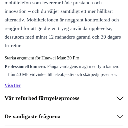
mobiltelefon som levererar både prestanda och
innovation – och du väljer samtidigt ett mer hållbart
alternativ. Mobiltelefonen är noggrant kontrollerad och
rengjord för att ge dig en trygg användarupplevelse,
dessutom med minst 12 månaders garanti och 30 dagars
fri retur.
Starka argument för Huawei Mate 30 Pro
Professionell kamera
: Fånga vardagens magi med fyra kameror
– från 40 MP vidvinkel till teleobjektiv och skärpedjupssensor.
Oavsett om du älskar porträtt, landskap eller actionbilder så har du
Visa fler
rätt verktyg i fickan.
Vår refurbed förnyelseprocess
Lång batteritid
: Det kraftfulla 4500 mAh-batteriet tar dig
igenom arbetsdagen och kvällens äventyr utan stress.
Imponerande prestanda
: Med HiSilicon Kirin 990-processorn
De vanligaste frågorna
och 8 GB RAM öppnar du appar, multitaskar och streamar snabbt