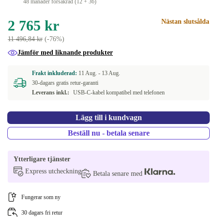
48 månader försäkrad (12 + 36)
2 765 kr
Nästan slutsålda
11 496,84 kr
(-76%)
Jämför med liknande produkter
Frakt inkluderad:
11 Aug. -
13 Aug.
30-dagars gratis retur-garanti
Leverans inkl.:
USB-C-kabel kompatibel med telefonen
Lägg till i kundvagn
Beställ nu - betala senare
Ytterligare tjänster
Express utcheckning
Betala senare med
Fungerar som ny
30 dagars fri retur