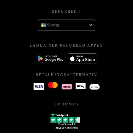
REFURBED I
Sverige
LADDA NER REFURBED APPEN
BETALNINGSALTERNATIV
OMDÖMEN
Trustpilot
TrustScore
4.6
205610
Omdömen