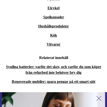
Elcykel
Spelkonsoler
Hushållsprodukter
Kök
Vitvaror
Relaterat innehåll
Svullna batterier: varför det sker, och varför du som köper
från refurbed inte behöver bry dig
Renoverade mobiler: spara pengar på ett smart sätt
Anmäl dig till vårt nyhetsbrev för