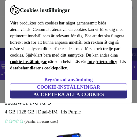
Hämta appen
Ladda ned
Cookies inställningar
Använd refurbed snabbt och enkelt
Våra produkter och cookies har något gemensamt: båda
återanvänds. Genom att återanvända cookies kan vi förse dig med
optimerat innehåll som är relevant för dig. För att det ska fungera
korrekt och för att kunna anpassa innehåll och reklam åt dig så
måste vi analysera ditt surfbeteende – med första och tredje part
🎒 Back to school
Mobiltelefoner
Bärbara datorer
Surfplattor
Smartk
cookies. Självklart bara med ditt samtycke. Du kan ändra dina
cookie-inställningar
när som helst. Läs vår
integritetspolicy
. Läs
💻 Extra 5% rabatt på alla MacBooks och laptops - Code: LAPTOP5
databehandlarens cookiepolicy
.
-
Villkor
Begränsad användning
COOKIE-INSTÄLLNINGAR
Hem
Produkter
Mobiltelefoner & Smartphones
Huawei mobiltelefoner
ACCEPTERA ALLA COOKIES
Huawei Nova 3
4 GB | 128 GB | Dual-SIM | Iris Purple
(Samlar in recensioner)