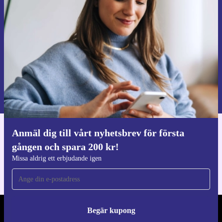
första gången och spara 200 kr!
Missa aldrig ett erbjudande igen.
Begär kupong
Information om användningen av personuppgifter finns i vår
Integritetspolicy
.
Anmäl dig till vårt nyhetsbrev för första
Ladda ner refurbed appen
gången och spara 200 kr!
För iOS och Android
Missa aldrig ett erbjudande igen
Begär kupong
REFURBED SVERIGE - RETHINK NEW.