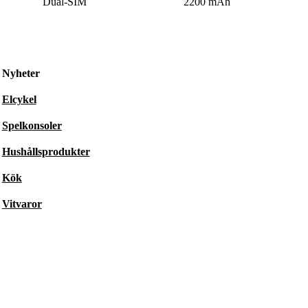
Dual-SIM
2200 mAh
Nyheter
Elcykel
Spelkonsoler
Hushållsprodukter
Kök
Vitvaror