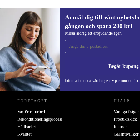
Anmäl dig till vårt nyhetsbr
gången och spara 200 kr!
Anmäl dig till vårt nyhetsbrev för först
Missa aldrig ett erbjudande igen
gången och spara 200 kr!
Missa aldrig ett erbjudande igen.
Begär kupong
REFURBED SVERIGE - RETHINK NEW.
Information om användningen av personuppgifter f
FÖRETAGET
HJÄLP
Varför refurbed
Vanliga frågor
Rekonditioneringsprocess
Produktskick
Hållbarhet
Returer
Kvalitet
Garantivillkor