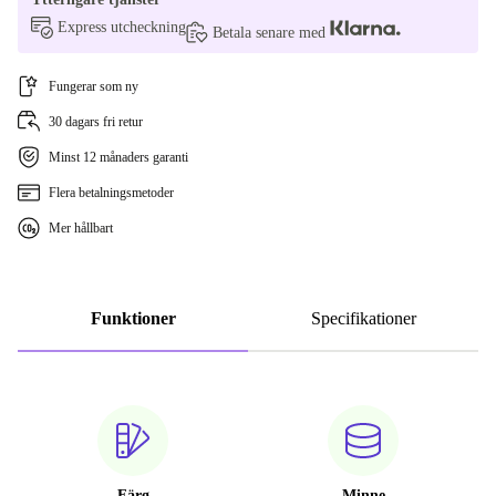
röd | 64 GB
Express utcheckning
Betala senare med
Fungerar som ny
30 dagars fri retur
Minst 12 månaders garanti
Flera betalningsmetoder
Mer hållbart
Funktioner
Specifikationer
Färg
Minne