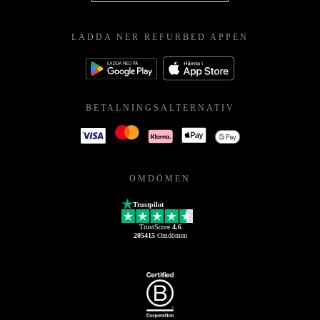
LADDA NER REFURBED APPEN
BETALNINGSALTERNATIV
OMDÖMEN
Trustpilot
TrustScore
4.6
205415
Omdömen