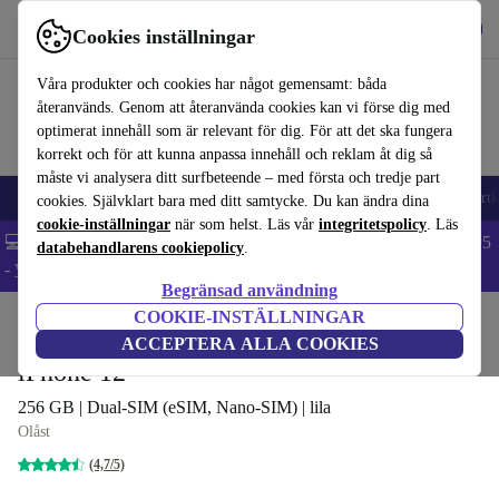
Hämta appen
Ladda ned
Cookies inställningar
Använd refurbed snabbt och enkelt
Våra produkter och cookies har något gemensamt: båda
återanvänds. Genom att återanvända cookies kan vi förse dig med
optimerat innehåll som är relevant för dig. För att det ska fungera
korrekt och för att kunna anpassa innehåll och reklam åt dig så
måste vi analysera ditt surfbeteende – med första och tredje part
🎒 Back to school
Mobiltelefoner
Bärbara datorer
Surfplattor
Smartk
cookies. Självklart bara med ditt samtycke. Du kan ändra dina
cookie-inställningar
när som helst. Läs vår
integritetspolicy
. Läs
💻 Extra 5% rabatt på alla MacBooks och laptops - Code: LAPTOP5
databehandlarens cookiepolicy
.
-
Villkor
Begränsad användning
COOKIE-INSTÄLLNINGAR
Hem
Produkter
Mobiltelefoner & Smartphones
iPhones
ACCEPTERA ALLA COOKIES
iPhone 12
256 GB | Dual-SIM (eSIM, Nano-SIM) | lila
Olåst
(4,7/5)