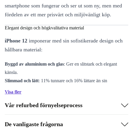
smartphone som fungerar och ser ut som ny, men med
fördelen av ett mer prisvärt och miljövänligt köp.
Elegant design och högkvalitativa material
iPhone 12
imponerar med sin sofistikerade design och
hållbara material:
Byggd av aluminium och glas
: Ger en slitstark och elegant
känsla.
Slimmad och lätt
: 11% tunnare och 16% lättare än sin
föregångare för en bekväm användarupplevelse.
Visa fler
Modern färgpalett
: Välj mellan svart, vitt, blått, grönt, violett
Vår refurbed förnyelseprocess
eller rött.
Den
6,1-tums Super Retina XDR-skärmen
levererar
De vanligaste frågorna
knivskarp bildkvalitet och nästan ramlös design för en