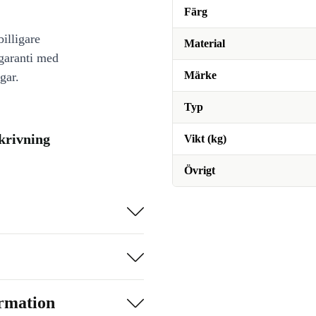
Färg
illigare
Material
 garanti med
Märke
gar.
Typ
krivning
Vikt (kg)
Övrigt
ormation