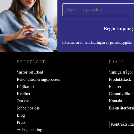
gången och spara 200 kr!
Missa aldrig ett erbjudande igen.
Begär kupong
REFURBED SVERIGE - RETHINK NEW.
Information om användningen av personuppgifter f
FÖRETAGET
HJÄLP
Varför refurbed
Vanliga frågor
Rekonditioneringsprocess
Produktskick
Hållbarhet
Returer
Kvalitet
Garantivillkor
Om oss
Kontakt
Jobba hos oss
Bli en återförs
Blog
Press
Kontraktsutt
↪ Engineering