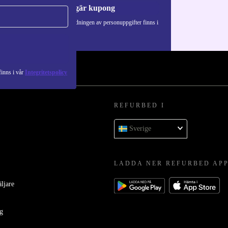
Begär kupong
Information om användningen av personuppgifter finns i
vår
Integritetspolicy
.
inns i vår
Integritetspolicy
REFURBED I
Sverige
LADDA NER REFURBED AP
äljare
ag