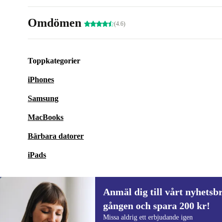
Omdömen
(4.6)
Toppkategorier
iPhones
Samsung
MacBooks
Bärbara datorer
iPads
Anmäl dig till vårt nyhetsbr
gången och spara 200 kr!
Anmäl dig till vårt nyhetsbrev för först
Missa aldrig ett erbjudande igen