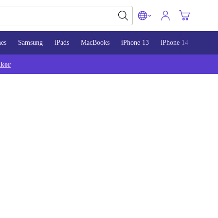
nes
Samsung
iPads
MacBooks
iPhone 13
iPhone 14
iPhon
lkor