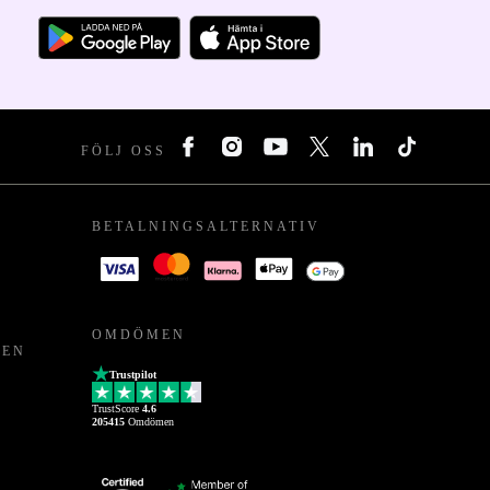
FÖLJ OSS
BETALNINGSALTERNATIV
OMDÖMEN
PEN
Trustpilot
TrustScore
4.6
205415
Omdömen