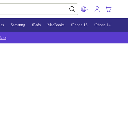
nes
Samsung
iPads
MacBooks
iPhone 13
iPhone 14
iPhon
lkor