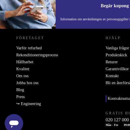
kroppsvård.
Begär kupong
Trygghet och service
REFURBED SVERIGE - RETHINK NEW.
Information om användningen av personuppgifter f
Minst 12 månaders garanti
på alla rekonditionerade produkt
30 dagars fri retur
– prova hemma, känn efter och återlämna 
FÖRETAGET
HJÄLP
känns rätt
Varför refurbed
Vanliga frågor
Rekonditioneringsprocess
Produktskick
Välj Turmalin Locktång från Italian Design och uppl
Hållbarhet
Returer
salongsfrisyr – samtidigt som du gör ett mer hållbart 
Kvalitet
Garantivillkor
dig själv och planeten.
Om oss
Kontakt
Jobba hos oss
Bli en återförs
Blog
Press
Kontraktsutt
↪ Engineering
GRATIS H
020 127 000
Mån - Fre
09:0