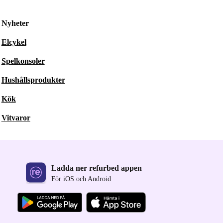
Nyheter
Elcykel
Spelkonsoler
Hushållsprodukter
Kök
Vitvaror
Ladda ner refurbed appen
För iOS och Android