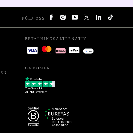
FÖLJ OSS
BETALNINGSALTERNATIV
OMDÖMEN
PEN
Trustpilot
TrustScore
4.6
205718
Omdömen