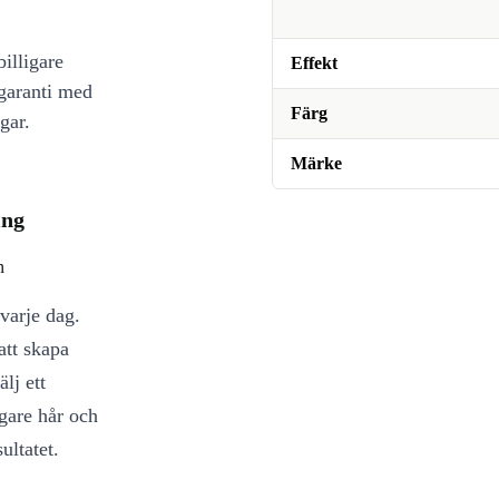
illigare
Effekt
 garanti med
Färg
gar.
Märke
ing
n
varje dag.
att skapa
lj ett
gare hår och
ultatet.