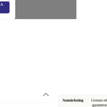
LA
Anmärkning
Genom reko
garanteras