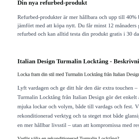
Din nya refurbed-produkt
Refurbed-produkter är mer hållbara och upp till 40% b
jämfört med att köpa nytt. Du får minst 12 månaders
refurbed och kan alltid testa din produkt gratis i 30 da
Italian Design Turmalin Locktång - Beskrivn
Locka fram din stil med Turmalin Locktång från Italian Desig
Lyft vardagen och ge ditt hår den där extra touchen – 
Turmalin Locktång från Italian Design gör det enkelt 
mjuka lockar och volym, både till vardags och fest. Vä
rekonditionerad verktyg och ta steget mot både glansi
en mer hållbar livsstil – utan att kompromissa med res
Varför välja en rekonditionerad Turmalin Locktång?