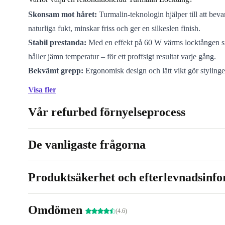
Skonsam mot håret:
Turmalin-teknologin hjälper till att beva
naturliga fukt, minskar friss och ger en silkeslen finish.
Stabil prestanda:
Med en effekt på 60 W värms locktången s
håller jämn temperatur – för ett proffsigt resultat varje gång.
Bekvämt grepp:
Ergonomisk design och lätt vikt gör styling
för långa eller tjocka hår.
Visa fler
Mindre påverkan på miljön:
Genom att välja rekonditioner
Vår refurbed förnyelseprocess
minskar du avfallet och bidrar till en mer hållbar värld. ♻️
Fördelar du kan känna
De vanligaste frågorna
Att skapa frisyrer som håller hela dagen behöver vark
eller ta lång tid. Med den här locktången får du: - S
Produktsäkerhet och efterlevnadsinf
lockar – även på stressiga morgnar - En hälsosam gla
turmalinens naturliga egenskaper - Trygghet: alla rek
produkter är noggrant kontrollerade och rengjorda
Omdömen
(4.6)