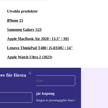
ÅNG OCH
Utvalda produkter
iPhone 15
en slinga runt
Samsung Galaxy S23
alna –
ns.
Apple MacBook Air 2020 | 13.3" | M1
Lenovo ThinkPad T480 | i5-8350U | 14"
tunt till
Apple Watch Ultra 2 (2023)
från mjuka
ev för första
a
Begär kupong
att ta fram
Information om användningen av personuppgifter finns i
vår
Integritetspolicy
.
 din vardagliga