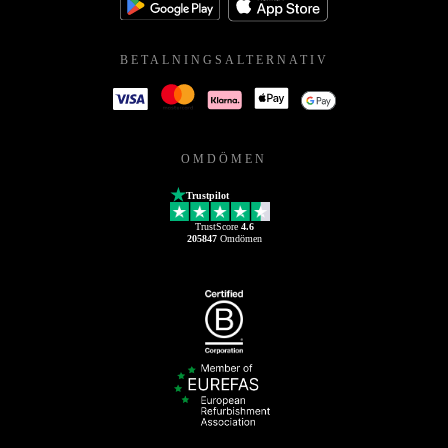
BETALNINGSALTERNATIV
OMDÖMEN
Trustpilot
TrustScore
4.6
205847
Omdömen