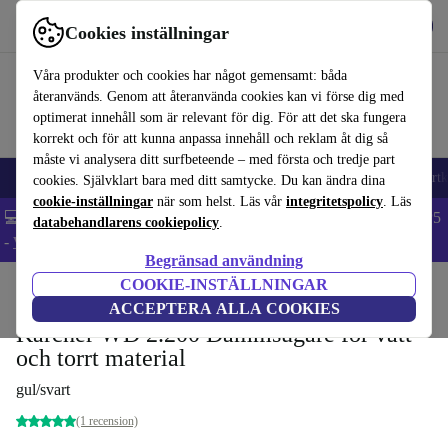
Hämta appen
Ladda ned
Cookies inställningar
Använd refurbed snabbt och enkelt
Våra produkter och cookies har något gemensamt: båda
återanvänds. Genom att återanvända cookies kan vi förse dig med
optimerat innehåll som är relevant för dig. För att det ska fungera
korrekt och för att kunna anpassa innehåll och reklam åt dig så
måste vi analysera ditt surfbeteende – med första och tredje part
🎒 Back to school
Mobiltelefoner
Bärbara datorer
Surfplattor
Smartk
cookies. Självklart bara med ditt samtycke. Du kan ändra dina
cookie-inställningar
när som helst. Läs vår
integritetspolicy
. Läs
💻 Extra 5% rabatt på alla MacBooks och laptops - Code: LAPTOP5
databehandlarens cookiepolicy
.
-
Villkor
Begränsad användning
COOKIE-INSTÄLLNINGAR
Hem
Produkter
Hushåll
Golvvård
Dammsugare
ACCEPTERA ALLA COOKIES
Kärcher WD 2.200 Dammsugare för vått
och torrt material
gul/svart
(1 recension)