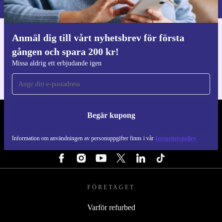
Anmäl dig till vårt nyhetsbrev för första
Ladda ner refurbed appen
gången och spara 200 kr!
För iOS och Android
Missa aldrig ett erbjudande igen
Begär kupong
REFURBED SVERIGE - RETHINK NEW.
Information om användningen av personuppgifter finns i vår
Integritetspolicy
FÖLJ OSS
FÖRETAGET
Varför refurbed