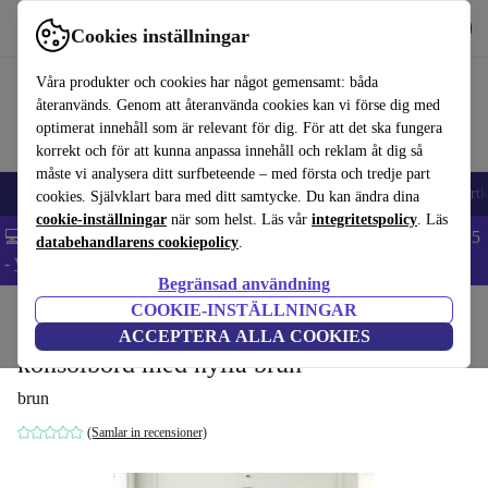
Hämta appen
Ladda ned
Cookies inställningar
Använd refurbed snabbt och enkelt
Våra produkter och cookies har något gemensamt: båda
återanvänds. Genom att återanvända cookies kan vi förse dig med
optimerat innehåll som är relevant för dig. För att det ska fungera
korrekt och för att kunna anpassa innehåll och reklam åt dig så
måste vi analysera ditt surfbeteende – med första och tredje part
🎒 Back to school
Mobiltelefoner
Bärbara datorer
Surfplattor
Smartk
cookies. Självklart bara med ditt samtycke. Du kan ändra dina
cookie-inställningar
när som helst. Läs vår
integritetspolicy
. Läs
💻 Extra 5% rabatt på alla MacBooks och laptops - Code: LAPTOP5
databehandlarens cookiepolicy
.
-
Villkor
Begränsad användning
COOKIE-INSTÄLLNINGAR
Hem
Produkter
Hushåll
Möbler
ACCEPTERA ALLA COOKIES
konsolbord med hylla brun
brun
(Samlar in recensioner)