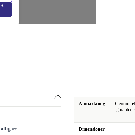
LA
Anmärkning
Genom reko
garanteras
illigare
Dimensioner