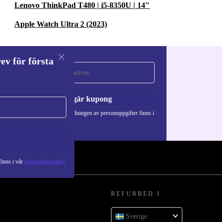
Lenovo ThinkPad T480 | i5-8350U | 14"
Apple Watch Ultra 2 (2023)
ev för första
a
Begär kupong
Information om användningen av personuppgifter finns i
vår
Integritetspolicy
.
inns i vår
Integritetspolicy
REFURBED I
Sverige