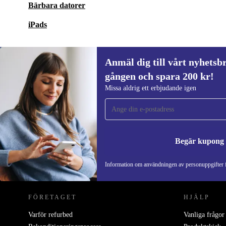
Bärbara datorer
iPads
Anmäl dig till vårt nyhetsbr
gången och spara 200 kr!
Anmäl dig till vårt nyhetsbrev för först
Missa aldrig ett erbjudande igen
gången och spara 200 kr!
Missa aldrig ett erbjudande igen.
Begär kupong
REFURBED SVERIGE - RETHINK NEW.
Information om användningen av personuppgifter f
FÖRETAGET
HJÄLP
Varför refurbed
Vanliga frågor