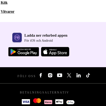
Kök
Vitvaror
Ladda ner refurbed appen
För iOS och Android
FÖLJ OSS
BETALNINGSALTERNATIV