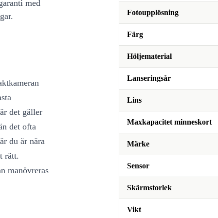
 garanti med
Fotoupplösning
gar.
Färg
Höljematerial
Lanseringsår
paktkameran
asta
Lins
r det gäller
Maxkapacitet minneskort
än det ofta
är du är nära
Märke
 rätt.
Sensor
kan manövreras
Skärmstorlek
Vikt