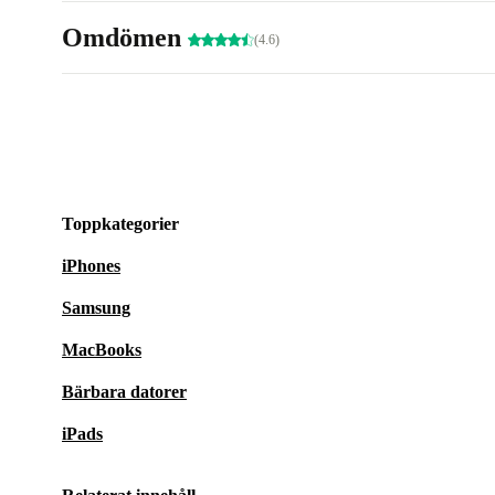
Omdömen
(4.6)
Toppkategorier
iPhones
Samsung
MacBooks
Bärbara datorer
iPads