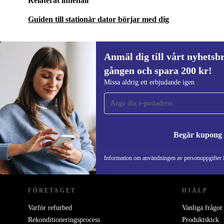
Relaterat innehåll
Guiden till stationär dator börjar med dig
Anmäl dig till vårt nyhetsbr
gången och spara 200 kr!
Anmäl dig till vårt nyhetsbrev för först
Missa aldrig ett erbjudande igen
gången och spara 200 kr!
Missa aldrig ett erbjudande igen.
Begär kupong
REFURBED SVERIGE - RETHINK NEW.
Information om användningen av personuppgifter f
FÖRETAGET
HJÄLP
Varför refurbed
Vanliga frågor
Rekonditioneringsprocess
Produktskick