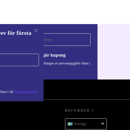
ev för första
a
Begär kupong
Information om användningen av personuppgifter finns i
vår
Integritetspolicy
.
inns i vår
Integritetspolicy
REFURBED I
Sverige