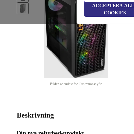
ACCEPTERA AL
COOKIES
Bilden är endast för illustrationssyfte
Beskrivning
Din nya refurbed-produkt