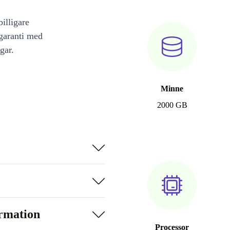
illigare
 garanti med
gar.
Minne
2000 GB
ormation
Processor