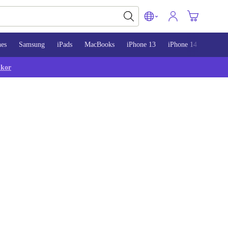
nes
Samsung
iPads
MacBooks
iPhone 13
iPhone 14
iPhon
lkor