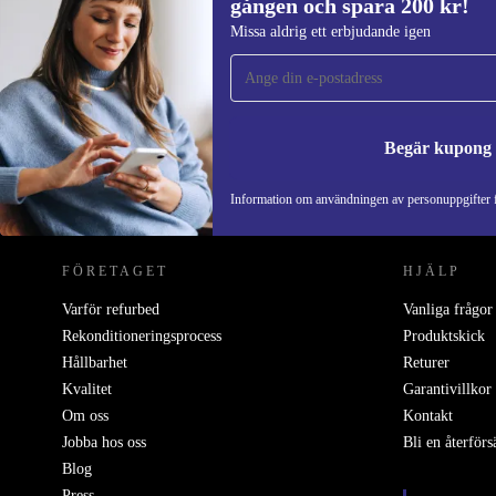
gången och spara 200 kr!
Anmäl dig till vårt nyhetsbrev för först
Missa aldrig ett erbjudande igen
gången och spara 200 kr!
Missa aldrig ett erbjudande igen.
Begär kupong
REFURBED SVERIGE - RETHINK NEW.
Information om användningen av personuppgifter f
FÖRETAGET
HJÄLP
Varför refurbed
Vanliga frågor
Rekonditioneringsprocess
Produktskick
Hållbarhet
Returer
Kvalitet
Garantivillkor
Om oss
Kontakt
Jobba hos oss
Bli en återförs
Blog
Press