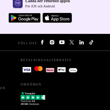
Ladda ner refurbed appen
För iOS och Android
FÖLJ OSS
BETALNINGSALTERNATIV
OMDÖMEN
PEN
Trustpilot
TrustScore
4.6
205506
Omdömen