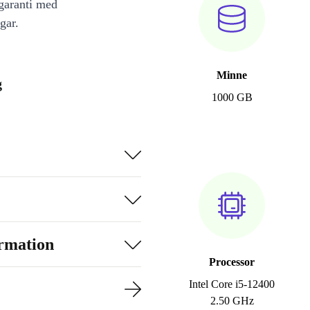
 garanti med
gar.
Minne
g
1000 GB
ormation
Processor
Intel Core i5-12400
2.50 GHz