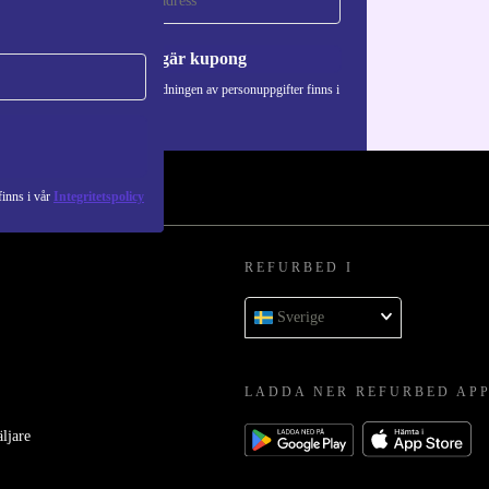
a
Begär kupong
Information om användningen av personuppgifter finns i
vår
Integritetspolicy
.
inns i vår
Integritetspolicy
REFURBED I
Sverige
LADDA NER REFURBED AP
äljare