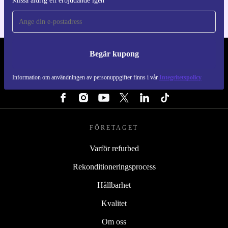
Missa aldrig ett erbjudande igen
Begär kupong
REFURBED SVERIGE - RETHINK NEW.
Information om användningen av personuppgifter finns i vår
Integritetspolicy
FÖLJ OSS
FÖRETAGET
Varför refurbed
Rekonditioneringsprocess
Hållbarhet
Kvalitet
Om oss