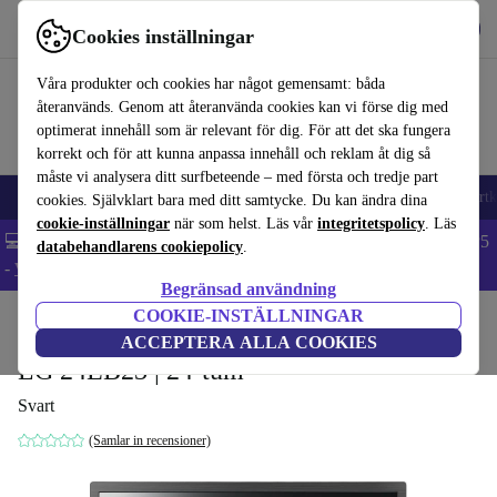
Hämta appen
Ladda ned
Cookies inställningar
Använd refurbed snabbt och enkelt
Våra produkter och cookies har något gemensamt: båda
återanvänds. Genom att återanvända cookies kan vi förse dig med
optimerat innehåll som är relevant för dig. För att det ska fungera
korrekt och för att kunna anpassa innehåll och reklam åt dig så
måste vi analysera ditt surfbeteende – med första och tredje part
🎒 Back to school
Mobiltelefoner
Bärbara datorer
Surfplattor
Smartk
cookies. Självklart bara med ditt samtycke. Du kan ändra dina
cookie-inställningar
när som helst. Läs vår
integritetspolicy
. Läs
💻 Extra 5% rabatt på alla MacBooks och laptops - Code: LAPTOP5
databehandlarens cookiepolicy
.
-
Villkor
Begränsad användning
COOKIE-INSTÄLLNINGAR
Hem
Produkter
Monitorer
ACCEPTERA ALLA COOKIES
LG 24EB23 | 24-tum
Svart
(Samlar in recensioner)