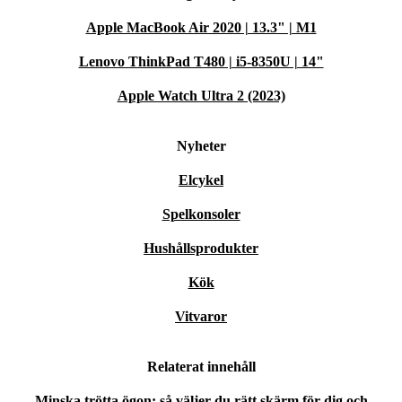
Apple MacBook Air 2020 | 13.3" | M1
Lenovo ThinkPad T480 | i5-8350U | 14"
Apple Watch Ultra 2 (2023)
Nyheter
Elcykel
Spelkonsoler
Hushållsprodukter
Kök
Vitvaror
Relaterat innehåll
Minska trötta ögon: så väljer du rätt skärm för dig och