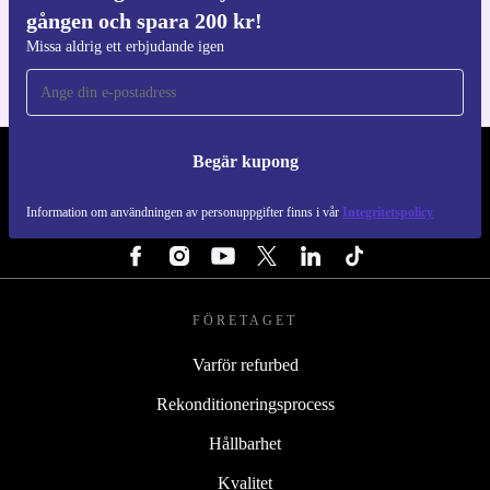
gången och spara 200 kr!
För iOS och Android
Missa aldrig ett erbjudande igen
Begär kupong
REFURBED SVERIGE - RETHINK NEW.
Information om användningen av personuppgifter finns i vår
Integritetspolicy
FÖLJ OSS
FÖRETAGET
Varför refurbed
Rekonditioneringsprocess
Hållbarhet
Kvalitet