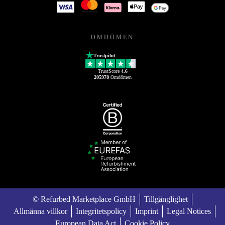
OMDÖMEN
Trustpilot
TrustScore
4.6
205978
Omdömen
© Refurbed Marketplace GmbH
Tillgänglighet
Allmänna villkor
Integritetspolicy
Imprint
Legal Notices
European Data Act
Cookie Policy