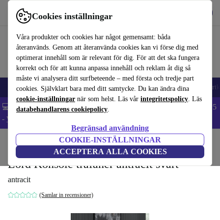
Hämta appen
Ladda ned
Cookies inställningar
Använd refurbed snabbt och enkelt
Våra produkter och cookies har något gemensamt: båda
återanvänds. Genom att återanvända cookies kan vi förse dig med
optimerat innehåll som är relevant för dig. För att det ska fungera
korrekt och för att kunna anpassa innehåll och reklam åt dig så
måste vi analysera ditt surfbeteende – med första och tredje part
🎒 Back to school
Mobiltelefoner
Bärbara datorer
Surfplattor
Smartk
cookies. Självklart bara med ditt samtycke. Du kan ändra dina
cookie-inställningar
när som helst. Läs vår
integritetspolicy
. Läs
💻 Extra 5% rabatt på alla MacBooks och laptops - Code: LAPTOP5
databehandlarens cookiepolicy
.
-
Villkor
Begränsad användning
COOKIE-INSTÄLLNINGAR
Hem
Produkter
Hushåll
Möbler
ACCEPTERA ALLA COOKIES
Lord Konsole träfaner antracit svart
antracit
(Samlar in recensioner)